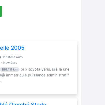
elle 2005
Christelle Auto
 - New Cars
prix toyota yaris. @à la une
189,111 km
éjà immatriculé puissance administratif
.
blé Olembé Stade