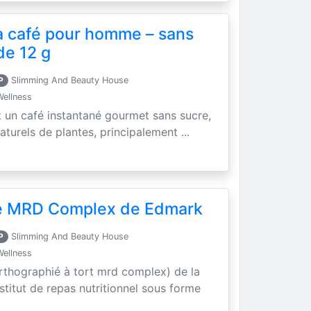
a café pour homme – sans
de 12 g
P
Slimming And Beauty House
Wellness
t un café instantané gourmet sans sucre,
aturels de plantes, principalement ...
se MRD Complex de Edmark
P
Slimming And Beauty House
Wellness
rthographié à tort mrd complex) de la
titut de repas nutritionnel sous forme