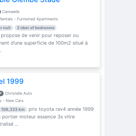
Cannaelle
Rentals - Furnished Apartments
r nuit
2 nber of bedrooms
 propose de venir pour reposer ou
ment d’une superficie de 100m2 situé à
.
el 1999
P
Christelle Auto
s - New Cars
prix toyota rav4 année 1999
106,323 km
 portier moteur essence 3s vitre
alisé ...