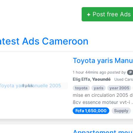
+
Post free Ads
atest Ads Cameroon
Toyota yaris Manu
1 hour 44mins ago
posted by
P
Elig Effa,
Yaoundé
Used Cars
8 pics
toyota
yaris
year 2005
mise en circulation 2005 d
8cv essence moteur vvt-i ..
Fcfa 1,650,000
Supply
Appartement meu