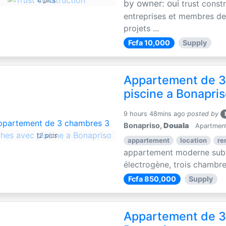
4 pics
by owner: oui
trust const
entreprises et membres de 
projets ...
Fcfa 10,000
Supply
Appartement de 3
piscine a Bonapri
9 hours 48mins ago
posted by
Bonapriso,
Douala
Apartments
12 pics
appartement
location
re
appartement moderne subli
électrogène, trois chambres
Fcfa 850,000
Supply
Appartement de 3