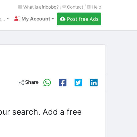
What is
afribobo
?
|
Contact
|
Help
...
My Account
Post free Ads
Share
our search. Add a free