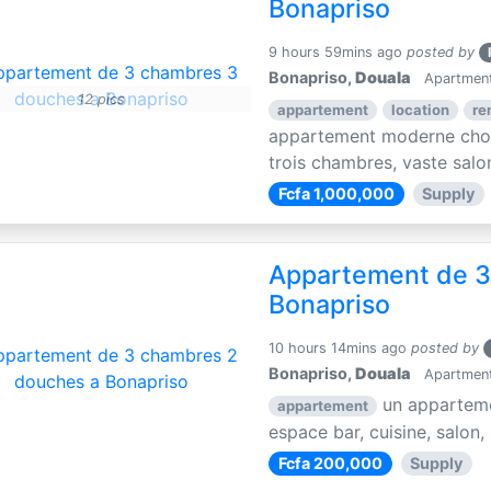
Bonapriso
9 hours 59mins ago
posted by
Bonapriso,
Douala
Apartments
12 pics
appartement
location
re
appartement moderne choc
trois chambres, vaste salon
Fcfa 1,000,000
Supply
Appartement de 3
Bonapriso
10 hours 14mins ago
posted by
Bonapriso,
Douala
Apartments
un apparteme
appartement
espace bar, cuisine, salon,
Fcfa 200,000
Supply