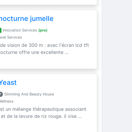
nocturne jumelle
B
Innovation Services
(pro)
vel Services
 de vision de 300 m : avec l'écran lcd tft
nocturne offre une excellente ...
Yeast
P
Slimming And Beauty House
Wellness
est un mélange thérapeutique associant
t de la levure de riz rouge. il vise ...