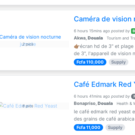
Caméra de vision 
6 hours 15mins ago
posted by
Akwa,
Douala
Tourism and Tra
2 pics
👉🏽écran hd de 3" et plage
de 3", l'appareil de vision 
Fcfa 110,000
Supply
Café Edmark Red 
6 hours 41mins ago
posted by
Bonapriso,
Douala
Health & 
8 pics
le café edmark red yeast 
des grains de café arabica e
Fcfa 11,000
Supply