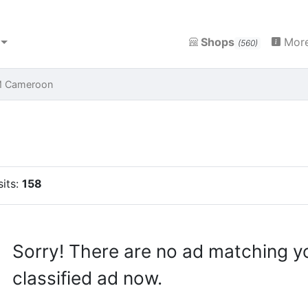
Shops
More
(560)
M Cameroon
sits:
158
Sorry! There are no ad matching y
classified ad now.