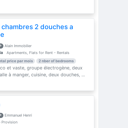
 chambres 2 douches a
le
P
Alain Immobilier
la
Apartments, Flats for Rent - Rentals
ntal price par mois
2 nber of bedrooms
o et vaste, groupe électrogène, deux
lle à manger, cuisine, deux douches, ...
n
P
Emmanuel Henri
 Provision