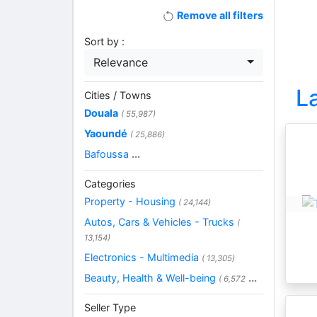
Remove all filters
Sort by :
Relevance
L
Cities / Towns
Douala
( 55,987)
Yaoundé
( 25,886)
Bafoussa
...
Categories
Property - Housing
( 24,144)
Autos, Cars & Vehicles - Trucks
(
13,154)
Electronics - Multimedia
( 13,305)
Beauty, Health & Well-being
...
( 6,572
Seller Type