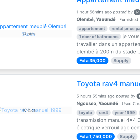
1 hour 56mins ago
posted by
P
Olembé,
Yaoundé
Furnished 
appartement
rental price pa
11 pics
je vous
1 nber of bathrooms
travailler dans un apparte
olembé à 200m du stade ..
Fcfa 35,000
Supply
Toyota rav4 manu
5 hours 55mins ago
posted by
Ngousso,
Yaoundé
Used Car
10 pics
toyota
rav4
year 1999
transmission manuel 4x4 3
électrique verrouillage centr
Fcfa 1,750,000
Supply