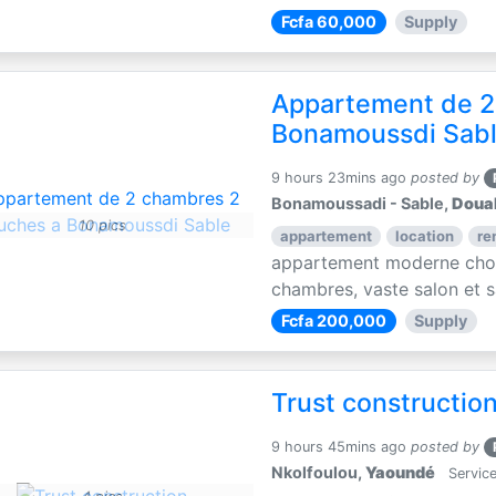
Fcfa 60,000
Supply
Appartement de 2
Bonamoussdi Sab
9 hours 23mins ago
posted by
Bonamoussadi - Sable,
Doua
10 pics
appartement
location
re
appartement moderne choc
chambres, vaste salon et sa
Fcfa 200,000
Supply
Trust constructio
9 hours 45mins ago
posted by
Nkolfoulou,
Yaoundé
Service