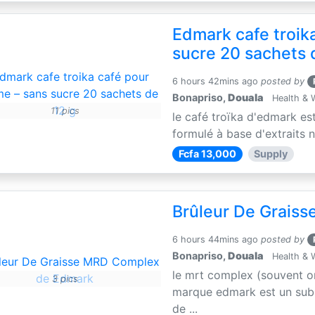
Edmark cafe troik
sucre 20 sachets 
6 hours 42mins ago
posted by
Bonapriso,
Douala
Health & 
11 pics
le café troïka d'edmark es
formulé à base d'extraits n
Fcfa 13,000
Supply
Brûleur De Grais
6 hours 44mins ago
posted by
Bonapriso,
Douala
Health & 
le mrt complex (souvent o
3 pics
marque edmark est un subs
de ...