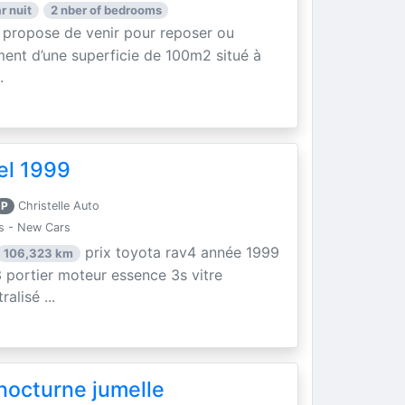
r nuit
2 nber of bedrooms
 propose de venir pour reposer ou
ment d’une superficie de 100m2 situé à
.
el 1999
P
Christelle Auto
s - New Cars
prix toyota rav4 année 1999
106,323 km
 portier moteur essence 3s vitre
alisé ...
nocturne jumelle