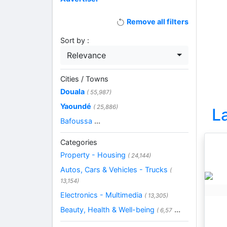
Remove all filters
Sort by :
Relevance
Cities / Towns
Douala
( 55,987)
Yaoundé
( 25,886)
L
Bafoussa
...
Categories
Property - Housing
( 24,144)
Autos, Cars & Vehicles - Trucks
(
13,154)
Electronics - Multimedia
( 13,305)
Beauty, Health & Well-being
...
( 6,57