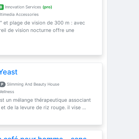
B
Innovation Services
(pro)
timedia Accessories
" et plage de vision de 300 m : avec
areil de vision nocturne offre une
Yeast
P
Slimming And Beauty House
Wellness
est un mélange thérapeutique associant
t de la levure de riz rouge. il vise ...