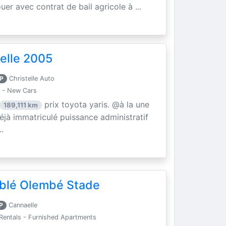
uer avec contrat de bail agricole à ...
elle 2005
P
Christelle Auto
 - New Cars
prix toyota yaris. @à la une
189,111 km
éjà immatriculé puissance administratif
.
blé Olembé Stade
P
Cannaelle
Rentals - Furnished Apartments