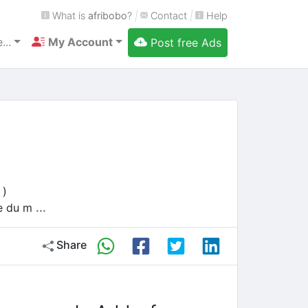
What is
afribobo
?
|
Contact
|
Help
...
My Account
Post free Ads
 )
e du m
...
Share