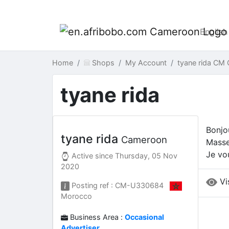
English
Home
Shops
My Account
tyane rida CM
tyane rida
Bonjo
tyane rida
Cameroon
Masse
Je vo
Active since
Thursday, 05 Nov
2020
Vi
Posting ref : CM-U330684
Morocco
Business Area :
Occasional
Advertiser