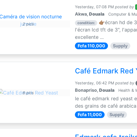
Yesterday, 07:08 PM
posted by
Akwa,
Douala
Computer & Mul
👉🏽écran hd de 3
condition:
2 pics
l'écran lcd tft de 3", l'app
excellente ...
Fcfa 110,000
Supply
Café Edmark Red 
Yesterday, 06:42 PM
posted by
Bonapriso,
Douala
Health & 
8 pics
le café edmark red yeast 
des grains de café arabica e
Fcfa 11,000
Supply