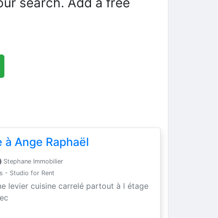
our search. Add a free
 à Ange Raphaël
Stephane Immobilier
- Studio for Rent
levier cuisine carrelé partout à l étage
sec