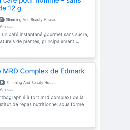
a café pour homme – sans
de 12 g
P
Slimming And Beauty House
Wellness
t un café instantané gourmet sans sucre,
aturels de plantes, principalement ...
se MRD Complex de Edmark
P
Slimming And Beauty House
Wellness
rthographié à tort mrd complex) de la
titut de repas nutritionnel sous forme