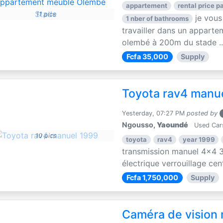
appartement
rental price pa
11 pics
je vous
1 nber of bathrooms
travailler dans un apparte
olembé à 200m du stade ..
Fcfa 35,000
Supply
Toyota rav4 manu
Yesterday, 07:27 PM
posted by
Ngousso,
Yaoundé
Used Car
10 pics
toyota
rav4
year 1999
transmission manuel 4x4 3
électrique verrouillage centr
Fcfa 1,750,000
Supply
Caméra de vision 