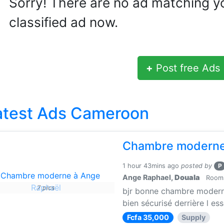
Sorry! There are no ad matching y
classified ad now.
+
Post free Ads
atest Ads Cameroon
Chambre moderne
1 hour 43mins ago
posted by
P
Ange Raphael,
Douala
Rooms 
7 pics
bjr bonne chambre moderne 
bien sécurisé derrière l es
Fcfa 35,000
Supply