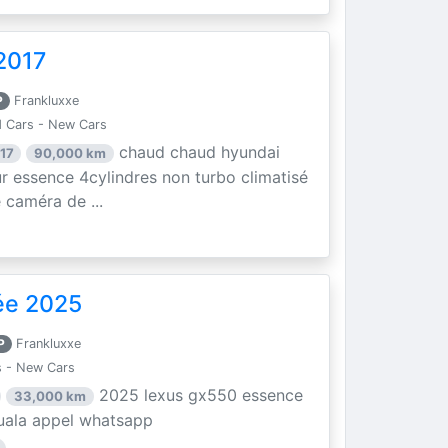
2017
P
Frankluxxe
 Cars - New Cars
chaud chaud hyundai
17
90,000 km
r essence 4cylindres non turbo climatisé
e caméra de ...
ée 2025
P
Frankluxxe
 - New Cars
2025 lexus gx550 essence
33,000 km
douala appel whatsapp