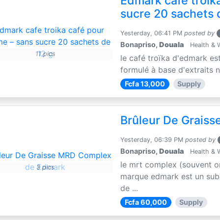
Edmark cafe troik
sucre 20 sachets 
Yesterday, 06:41 PM
posted by
Bonapriso,
Douala
Health & 
11 pics
le café troïka d'edmark es
formulé à base d'extraits n
Fcfa 13,000
Supply
Brûleur De Grais
Yesterday, 06:39 PM
posted by
Bonapriso,
Douala
Health & 
le mrt complex (souvent o
3 pics
marque edmark est un subs
de ...
Fcfa 60,000
Supply