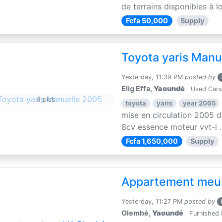
de terrains disponibles à lo
Fcfa 50,000
Supply
Toyota yaris Manu
Yesterday, 11:39 PM
posted by
Elig Effa,
Yaoundé
Used Cars
8 pics
toyota
yaris
year 2005
mise en circulation 2005 d
8cv essence moteur vvt-i ..
Fcfa 1,650,000
Supply
Appartement meu
Yesterday, 11:27 PM
posted by
Olembé,
Yaoundé
Furnished 