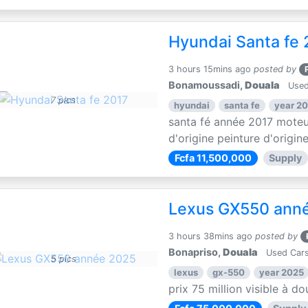
Hyundai Santa fe 
3 hours 15mins ago
posted by
Bonamoussadi,
Douala
Used
7 pics
hyundai
santa fe
year 20
santa fé année 2017 moteu
d'origine peinture d'origin
Fcfa 11,500,000
Supply
Lexus GX550 ann
3 hours 38mins ago
posted by
Bonapriso,
Douala
Used Cars
5 pics
lexus
gx-550
year 2025
prix 75 million visible à 