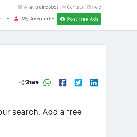
What is
afribobo
?
|
Contact
|
Help
...
My Account
Post free Ads
Share
our search. Add a free