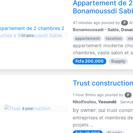
Appartement de 2
Bonamoussdi Sab
47 minutes ago
posted by
P
Al
Bonamoussadi - Sable,
Doua
10 pics
appartement
location
re
appartement moderne choc
chambres, vaste salon et sa
Fcfa 200,000
Supply
Trust constructio
1 hour 9mins ago
posted by
P
Nkolfoulou,
Yaoundé
Service
4 pics
by owner: oui
trust const
entreprises et membres de 
projets ...