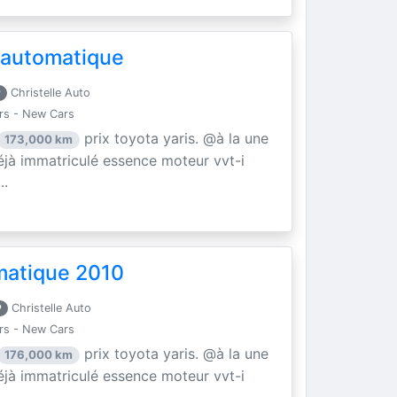
 automatique
P
Christelle Auto
rs - New Cars
prix toyota yaris. @à la une
173,000 km
éjà immatriculé essence moteur vvt-i
..
matique 2010
P
Christelle Auto
rs - New Cars
prix toyota yaris. @à la une
176,000 km
éjà immatriculé essence moteur vvt-i