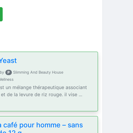
Yeast
 by
P
Slimming And Beauty House
Wellness
est un mélange thérapeutique associant
t de la levure de riz rouge. il vise ...
a café pour homme – sans