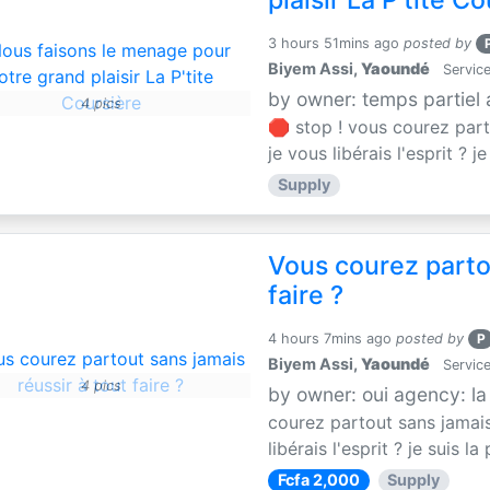
plaisir La P'tite C
3 hours 51mins ago
posted by
Biyem Assi,
Yaoundé
Service
by owner: temps partiel
4 pics
🛑 stop ! vous courez parto
je vous libérais l'esprit ? je
Supply
Vous courez partou
faire ?
4 hours 7mins ago
posted by
P
Biyem Assi,
Yaoundé
Service
4 pics
by owner: oui agency: la
courez partout sans jamais 
libérais l'esprit ? je suis la 
Fcfa 2,000
Supply