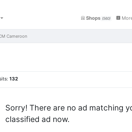
Shops
More
(560)
 CM Cameroon
sits:
132
Sorry! There are no ad matching y
classified ad now.