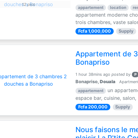
12 pics
appartement
location
re
appartement moderne choc
trois chambres, vaste salon
Fcfa 1,000,000
Supply
Appartement de 3
Bonapriso
1 hour 38mins ago
posted by
P
Bonapriso,
Douala
Apartments
un apparteme
appartement
espace bar, cuisine, salon,
Fcfa 200,000
Supply
Nous faisons le m