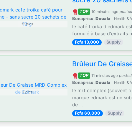
sucre 20 sachets 
TOP
10 minutes ago
posted
Bonapriso,
Douala
Health & 
11 pics
le café troïka d'edmark es
formulé à base d'extraits n
Fcfa 13,000
Supply
Brûleur De Grais
TOP
11 minutes ago
posted
Bonapriso,
Douala
Health & 
le mrt complex (souvent o
3 pics
marque edmark est un subs
de ...
Fcfa 60,000
Supply