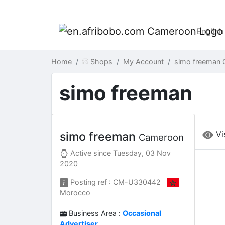
English
Home
Shops
My Account
simo freeman
simo freeman
Vi
simo freeman
Cameroon
Active since
Tuesday, 03 Nov
2020
Posting ref : CM-U330442
Morocco
Business Area :
Occasional
Advertiser