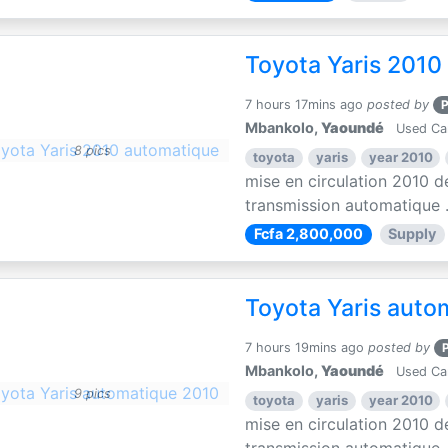
Toyota Yaris 2010
7 hours 17mins ago
posted by
Mbankolo,
Yaoundé
Used Ca
8 pics
toyota
yaris
year 2010
mise en circulation 2010 d
transmission automatique .
Fcfa 2,800,000
Supply
Toyota Yaris auto
7 hours 19mins ago
posted by
Mbankolo,
Yaoundé
Used Ca
9 pics
toyota
yaris
year 2010
mise en circulation 2010 d