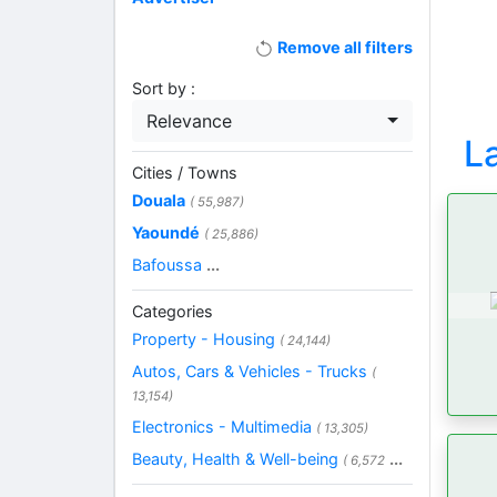
Remove all filters
Sort by :
Relevance
L
Cities / Towns
Douala
( 55,987)
Yaoundé
( 25,886)
Bafoussa
...
Categories
Property - Housing
( 24,144)
Autos, Cars & Vehicles - Trucks
(
13,154)
Electronics - Multimedia
( 13,305)
Beauty, Health & Well-being
...
( 6,572