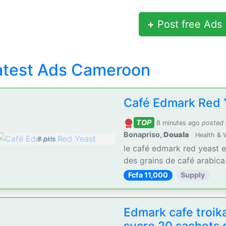
+
Post free Ads
atest Ads Cameroon
Café Edmark Red 
TOP
8 minutes ago
posted
Bonapriso,
Douala
Health & 
8 pics
le café edmark red yeast 
des grains de café arabica e
Fcfa 11,000
Supply
Edmark cafe troik