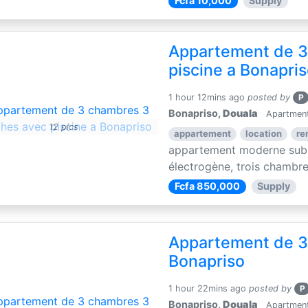
Fcfa 10,000
Supply
Appartement de 3
piscine a Bonapri
1 hour 12mins ago
posted by
P
Bonapriso,
Douala
Apartments
12 pics
appartement
location
re
appartement moderne subli
électrogène, trois chambres
Fcfa 850,000
Supply
Appartement de 3
Bonapriso
1 hour 22mins ago
posted by
P
Bonapriso,
Douala
Apartments