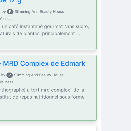
de 12 g
 by
P
Slimming And Beauty House
Wellness
t un café instantané gourmet sans sucre,
aturels de plantes, principalement ...
se MRD Complex de Edmark
 by
P
Slimming And Beauty House
Wellness
rthographié à tort mrd complex) de la
titut de repas nutritionnel sous forme