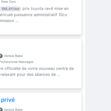
- New Cars
prix toyota rav4 mise en
198,411 km
triculé puissance administratif 10cv
ission ...
P
Venisia Babe
rofessional Massages
re officielle de votre nouveau centre de
t relaxant pour des séances de ...
 privé
P
Venisia Babe