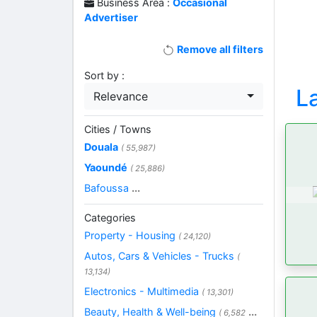
Business Area :
Occasional
Advertiser
Remove all filters
Sort by :
L
Relevance
Cities / Towns
Douala
( 55,987)
Yaoundé
( 25,886)
Bafoussa
...
Categories
Property - Housing
( 24,120)
Autos, Cars & Vehicles - Trucks
(
13,134)
Electronics - Multimedia
( 13,301)
Beauty, Health & Well-being
...
( 6,582