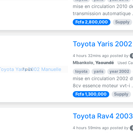
mise en circulation 2010 d
transmission automatique .
Fcfa 2,800,000
Supply
Toyota Yaris 2002
4 hours 32mins ago
posted by
Mbankolo,
Yaoundé
Used Ca
7 pics
toyota
yaris
year 2002
mise en circulation 2002 d
8cv essence moteur vvt-i ..
Fcfa 1,300,000
Supply
Toyota Rav4 2003
4 hours 59mins ago
posted by