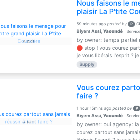
Nous faisons le m
plaisir La P'tite C
59 minutes ago
posted by
P
Ch
Biyem Assi,
Yaoundé
Service
by owner: temps partiel
4 pics
🛑 stop ! vous courez parto
je vous libérais l'esprit ? je
Supply
Vous courez partou
faire ?
1 hour 15mins ago
posted by
P
Biyem Assi,
Yaoundé
Service
4 pics
by owner: oui agency: la
courez partout sans jamais 
libérais l'esprit ? je suis la 