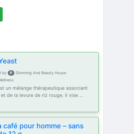
Yeast
d by
P
Slimming And Beauty House
Wellness
est un mélange thérapeutique associant
t de la levure de riz rouge. il vise ...
a café pour homme – sans