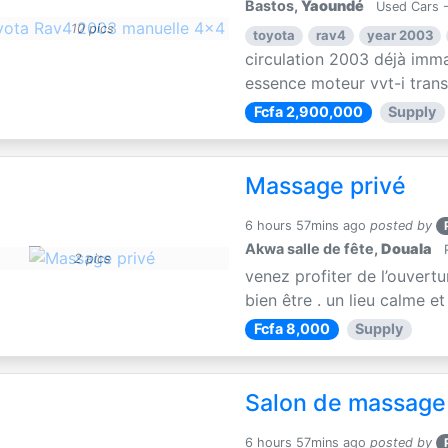
Bastos,
Yaoundé
Used Cars 
10 pics
toyota
rav4
year 2003
circulation 2003 déjà imma
essence moteur vvt-i transm
Fcfa 2,900,000
Supply
Massage privé
6 hours 57mins ago
posted by
Akwa salle de fête,
Douala
P
2 pics
venez profiter de l’ouvertu
bien être . un lieu calme e
Fcfa 8,000
Supply
Salon de massage
6 hours 57mins ago
posted by