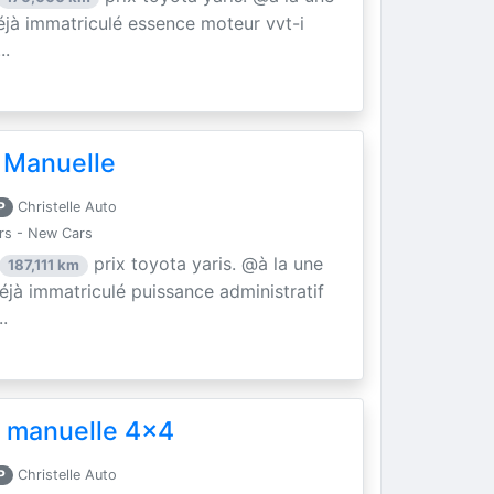
éjà immatriculé essence moteur vvt-i
..
 Manuelle
P
Christelle Auto
rs - New Cars
prix toyota yaris. @à la une
187,111 km
éjà immatriculé puissance administratif
.
 manuelle 4x4
P
Christelle Auto