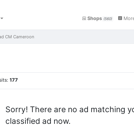
Shops
More
(560)
ad CM Cameroon
sits:
177
Sorry! There are no ad matching y
classified ad now.