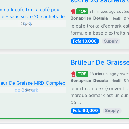
sucre 20 sachets 
TOP
21 minutes ago
posted
Bonapriso,
Douala
Health & 
11 pics
le café troïka d'edmark es
formulé à base d'extraits n
Fcfa 13,000
Supply
Brûleur De Grais
TOP
23 minutes ago
poste
Bonapriso,
Douala
Health & 
le mrt complex (souvent o
3 pics
marque edmark est un subs
de ...
Fcfa 60,000
Supply