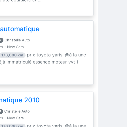
 automatique
P
Christelle Auto
rs - New Cars
prix toyota yaris. @à la une
173,000 km
éjà immatriculé essence moteur vvt-i
..
matique 2010
P
Christelle Auto
rs - New Cars
prix toyota yaris. @à la une
176,000 km