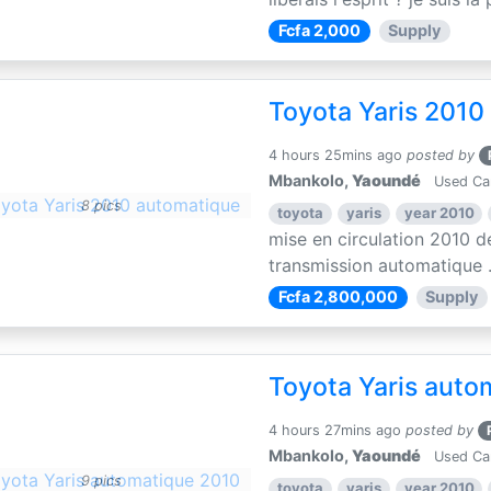
Fcfa 2,000
Supply
Toyota Yaris 2010
4 hours 25mins ago
posted by
Mbankolo,
Yaoundé
Used Ca
8 pics
toyota
yaris
year 2010
mise en circulation 2010 d
transmission automatique .
Fcfa 2,800,000
Supply
Toyota Yaris auto
4 hours 27mins ago
posted by
Mbankolo,
Yaoundé
Used Ca
9 pics
toyota
yaris
year 2010