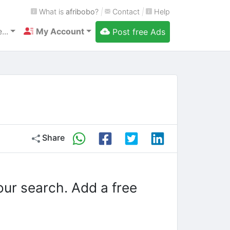
What is
afribobo
?
|
Contact
|
Help
...
My Account
Post free Ads
Share
our search. Add a free