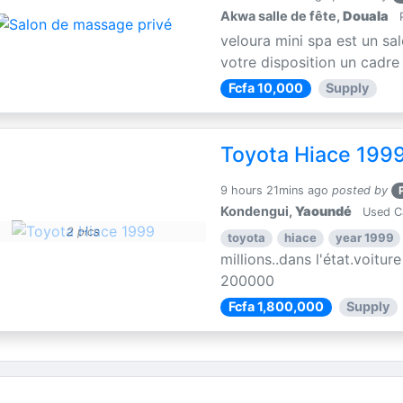
Akwa salle de fête,
Douala
P
veloura mini spa est un sa
votre disposition un cadre i
Fcfa 10,000
Supply
Toyota Hiace 199
9 hours 21mins ago
posted by
Kondengui,
Yaoundé
Used C
2 pics
toyota
hiace
year 1999
millions..dans l'état.voitur
200000
Fcfa 1,800,000
Supply