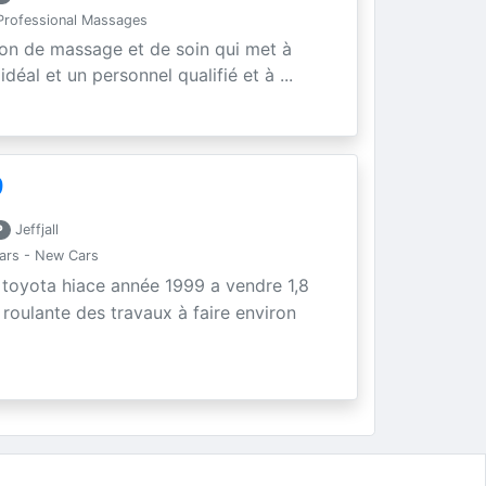
rofessional Massages
lon de massage et de soin qui met à
déal et un personnel qualifié et à ...
9
P
Jeffjall
ars - New Cars
toyota hiace année 1999 a vendre 1,8
e roulante des travaux à faire environ