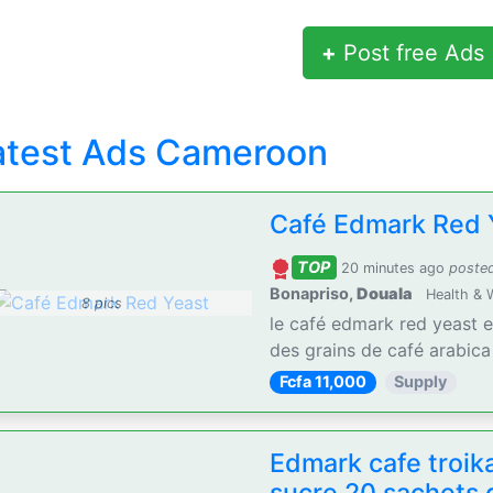
+
Post free Ads
atest Ads Cameroon
Café Edmark Red 
TOP
20 minutes ago
poste
Bonapriso,
Douala
Health & 
8 pics
le café edmark red yeast 
des grains de café arabica e
Fcfa 11,000
Supply
Edmark cafe troik