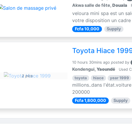
Akwa salle de fête,
Douala
P
veloura mini spa est un sa
votre disposition un cadre i
Fcfa 10,000
Supply
Toyota Hiace 199
10 hours 30mins ago
posted by
Kondengui,
Yaoundé
Used C
2 pics
toyota
hiace
year 1999
millions..dans l'état.voitur
200000
Fcfa 1,800,000
Supply