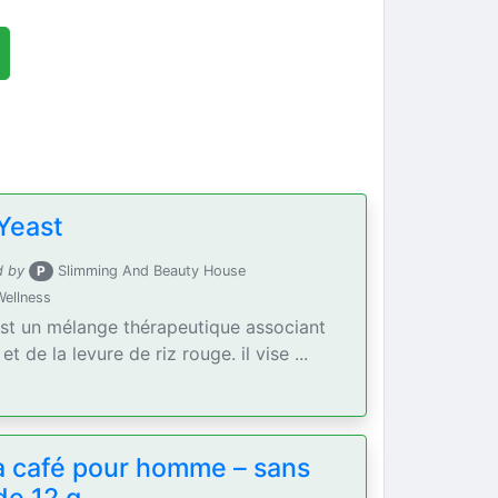
Yeast
d by
P
Slimming And Beauty House
Wellness
est un mélange thérapeutique associant
t de la levure de riz rouge. il vise ...
a café pour homme – sans