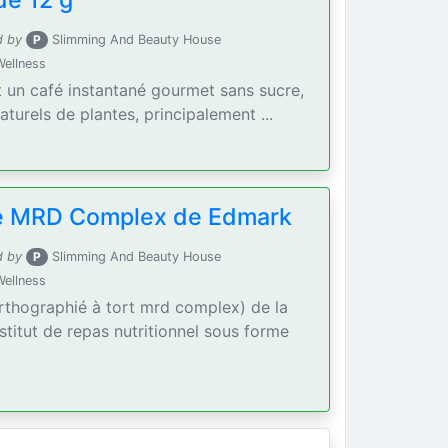
de 12 g
d by
P
Slimming And Beauty House
Wellness
t un café instantané gourmet sans sucre,
aturels de plantes, principalement ...
se MRD Complex de Edmark
d by
P
Slimming And Beauty House
Wellness
rthographié à tort mrd complex) de la
titut de repas nutritionnel sous forme