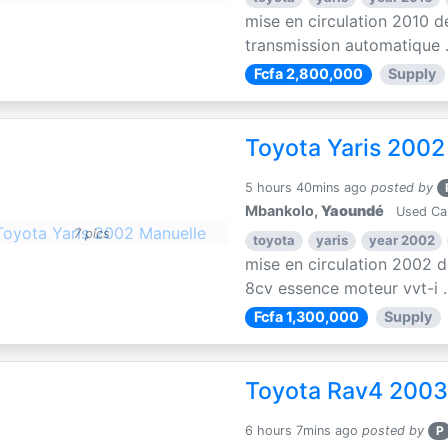
mise en circulation 2010 d
transmission automatique .
Fcfa 2,800,000
Supply
Toyota Yaris 2002
5 hours 40mins ago
posted by
Mbankolo,
Yaoundé
Used Ca
7 pics
toyota
yaris
year 2002
mise en circulation 2002 d
8cv essence moteur vvt-i ..
Fcfa 1,300,000
Supply
Toyota Rav4 2003
6 hours 7mins ago
posted by
P