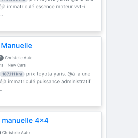
éjà immatriculé essence moteur vvt-i
..
 Manuelle
P
Christelle Auto
rs - New Cars
prix toyota yaris. @à la une
187,111 km
éjà immatriculé puissance administratif
.
 manuelle 4x4
Christelle Auto