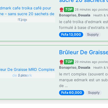
sucre 20 sachets 
TOP
28 minutes ago
poste
Bonapriso,
Douala
Health & 
11 pics
le café troïka d'edmark es
formulé à base d'extraits n
Fcfa 13,000
Supply
Brûleur De Grais
TOP
29 minutes ago
poste
Bonapriso,
Douala
Health & 
le mrt complex (souvent o
3 pics
marque edmark est un subs
de ...
Fcfa 60,000
Supply