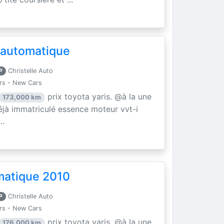
 automatique
P
Christelle Auto
rs - New Cars
prix toyota yaris. @à la une
173,000 km
éjà immatriculé essence moteur vvt-i
..
matique 2010
P
Christelle Auto
rs - New Cars
prix toyota yaris. @à la une
176,000 km