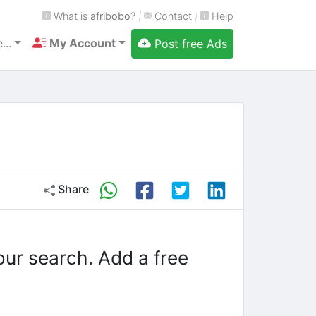
What is
afribobo
?
|
Contact
|
Help
...
My Account
Post free Ads
Share
our search. Add a free