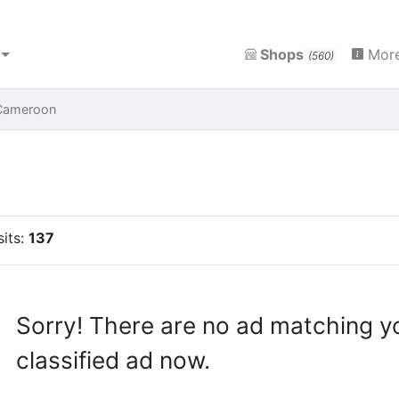
Shops
More
(560)
Cameroon
sits:
137
Sorry! There are no ad matching y
classified ad now.