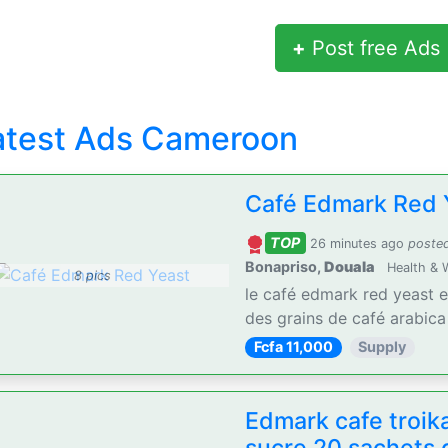
+
Post free Ads
atest Ads Cameroon
Café Edmark Red 
TOP
26 minutes ago
poste
Bonapriso,
Douala
Health & 
8 pics
le café edmark red yeast 
des grains de café arabica e
Fcfa 11,000
Supply
Edmark cafe troik