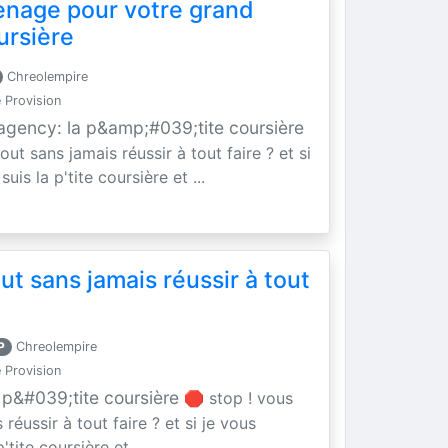
enage pour votre grand
oursière
Chreolempire
 Provision
 agency: la p&amp;#039;tite coursière
ut sans jamais réussir à tout faire ? et si
 suis la p'tite coursière et ...
t sans jamais réussir à tout
P
Chreolempire
 Provision
 p&#039;tite coursière
🛑 stop ! vous
réussir à tout faire ? et si je vous
p'tite coursière et ...