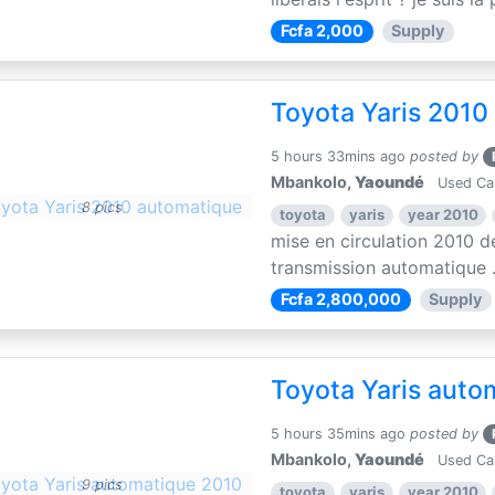
Fcfa 2,000
Supply
Toyota Yaris 2010
5 hours 33mins ago
posted by
Mbankolo,
Yaoundé
Used Ca
8 pics
toyota
yaris
year 2010
mise en circulation 2010 d
transmission automatique .
Fcfa 2,800,000
Supply
Toyota Yaris auto
5 hours 35mins ago
posted by
Mbankolo,
Yaoundé
Used Ca
9 pics
toyota
yaris
year 2010