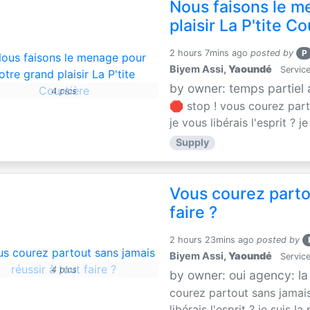
Nous faisons le m
plaisir La P'tite C
2 hours 7mins ago
posted by
P
Biyem Assi,
Yaoundé
Service
by owner: temps partiel
4 pics
🛑 stop ! vous courez parto
je vous libérais l'esprit ? je
Supply
Vous courez partou
faire ?
2 hours 23mins ago
posted by
Biyem Assi,
Yaoundé
Service
4 pics
by owner: oui agency: la
courez partout sans jamais 
libérais l'esprit ? je suis la 