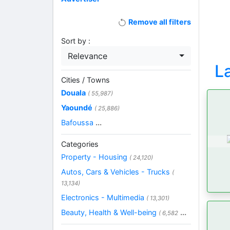
Remove all filters
Sort by :
Relevance
L
Cities / Towns
Douala
( 55,987)
Yaoundé
( 25,886)
Bafoussa
...
Categories
Property - Housing
( 24,120)
Autos, Cars & Vehicles - Trucks
(
13,134)
Electronics - Multimedia
( 13,301)
Beauty, Health & Well-being
...
( 6,582