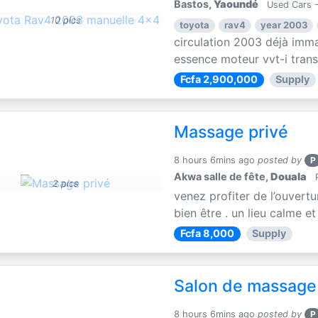
Bastos,
Yaoundé
Used Cars 
10 pics
toyota
rav4
year 2003
circulation 2003 déjà imma
essence moteur vvt-i transm
Fcfa 2,900,000
Supply
Massage privé
8 hours 6mins ago
posted by
P
Akwa salle de fête,
Douala
P
2 pics
venez profiter de l’ouvertu
bien être . un lieu calme e
Fcfa 8,000
Supply
Salon de massage
8 hours 6mins ago
posted by
P