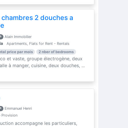
 chambres 2 douches a
le
P
Alain Immobilier
la
Apartments, Flats for Rent - Rentals
ntal price par mois
2 nber of bedrooms
o et vaste, groupe électrogène, deux
lle à manger, cuisine, deux douches, ...
n
P
Emmanuel Henri
 Provision
ruction accompagne les particuliers,