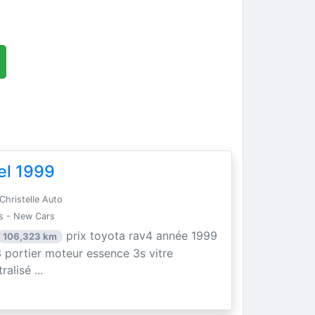
el 1999
Christelle Auto
s - New Cars
prix toyota rav4 année 1999
106,323 km
 portier moteur essence 3s vitre
alisé ...