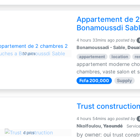
Appartement de 2
Bonamoussdi Sab
4 hours 33mins ago
posted by
Bonamoussadi - Sable,
Doua
10 pics
appartement
location
re
appartement moderne choc
chambres, vaste salon et sa
Fcfa 200,000
Supply
Trust constructio
4 hours 54mins ago
posted by
Nkolfoulou,
Yaoundé
Service
4 pics
by owner: oui
trust const