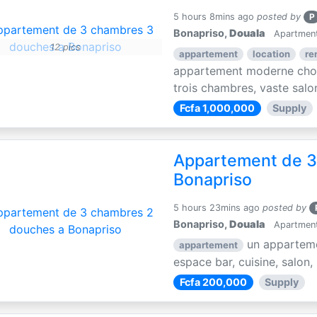
5 hours 8mins ago
posted by
P
Bonapriso,
Douala
Apartments
12 pics
appartement
location
re
appartement moderne choc
trois chambres, vaste salon
Fcfa 1,000,000
Supply
Appartement de 3
Bonapriso
5 hours 23mins ago
posted by
Bonapriso,
Douala
Apartments
un apparteme
appartement
espace bar, cuisine, salon,
Fcfa 200,000
Supply