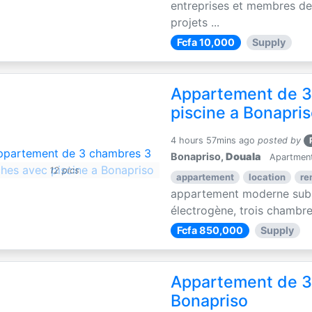
entreprises et membres de 
projets ...
Fcfa 10,000
Supply
Appartement de 3
piscine a Bonapri
4 hours 57mins ago
posted by
Bonapriso,
Douala
Apartments
12 pics
appartement
location
re
appartement moderne subli
électrogène, trois chambres
Fcfa 850,000
Supply
Appartement de 3
Bonapriso