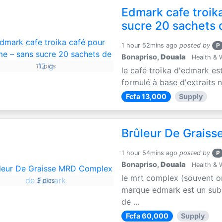
Edmark cafe troik
sucre 20 sachets 
1 hour 52mins ago
posted by
P
Bonapriso,
Douala
Health & 
11 pics
le café troïka d'edmark es
formulé à base d'extraits n
Fcfa 13,000
Supply
Brûleur De Grais
1 hour 54mins ago
posted by
P
Bonapriso,
Douala
Health & 
le mrt complex (souvent o
3 pics
marque edmark est un subs
de ...
Fcfa 60,000
Supply