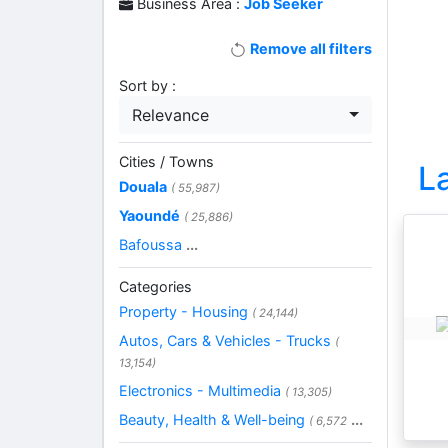
Business Area :
Job Seeker
Remove all filters
Sort by :
Relevance
Cities / Towns
L
Douala
( 55,987)
Yaoundé
( 25,886)
Bafoussa
...
Categories
Property - Housing
( 24,144)
Autos, Cars & Vehicles - Trucks
(
13,154)
Electronics - Multimedia
( 13,305)
Beauty, Health & Well-being
...
( 6,572