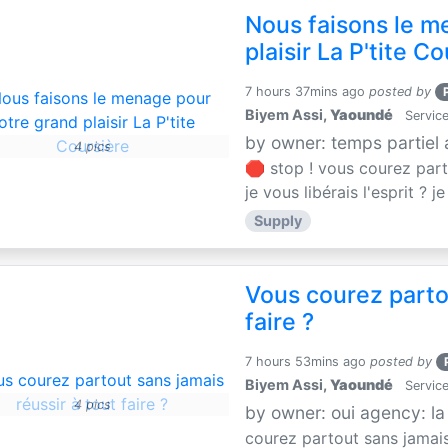
Nous faisons le m
plaisir La P'tite C
7 hours 37mins ago
posted by
Biyem Assi,
Yaoundé
Service
by owner: temps partiel
4 pics
🛑 stop ! vous courez parto
je vous libérais l'esprit ? je
Supply
Vous courez partou
faire ?
7 hours 53mins ago
posted by
Biyem Assi,
Yaoundé
Service
4 pics
by owner: oui agency: la
courez partout sans jamais 