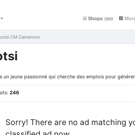
Shops
More
(560)
Abotsi CM Cameroon
tsi
is un jeune passionné qui cherche des emplois pour générer
sits:
246
Sorry! There are no ad matching y
classified ad now.