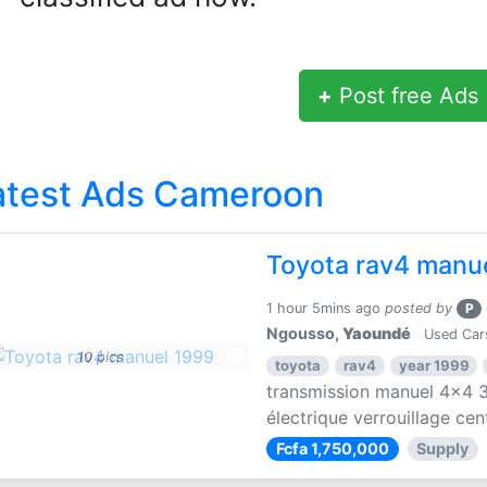
+
Post free Ads
atest Ads Cameroon
Toyota rav4 manu
1 hour 5mins ago
posted by
P
Ngousso,
Yaoundé
Used Car
10 pics
toyota
rav4
year 1999
transmission manuel 4x4 3
électrique verrouillage centr
Fcfa 1,750,000
Supply