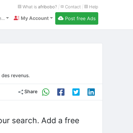
What is
afribobo
?
|
Contact
|
Help
...
My Account
Post free Ads
 des revenus.
Share
our search. Add a free