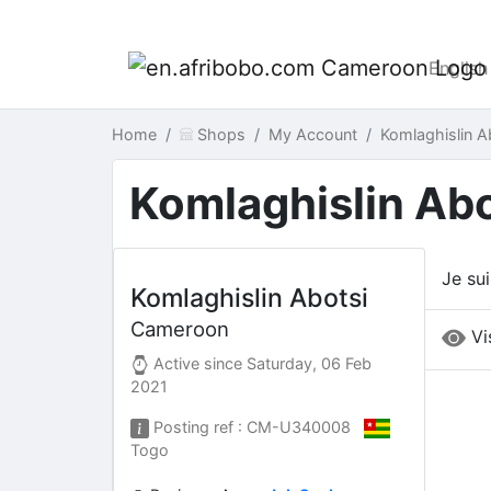
English
Home
Shops
My Account
Komlaghislin 
Komlaghislin Abo
Je su
Komlaghislin Abotsi
Cameroon
Vi
Active since
Saturday, 06 Feb
2021
Posting ref : CM-U340008
Togo