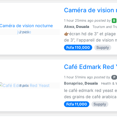
Caméra de vision 
1 hour 25mins ago
posted by
B
Akwa,
Douala
Tourism and Tra
2 pics
👉🏽écran hd de 3" et plage
de 3", l'appareil de vision 
Fcfa 110,000
Supply
Café Edmark Red 
1 hour 51mins ago
posted by
P
Bonapriso,
Douala
Health & 
8 pics
le café edmark red yeast 
des grains de café arabica e
Fcfa 11,000
Supply