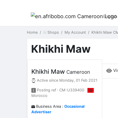
English
Home
Shops
My Account
Khikhi Maw C
Khikhi Maw
Vi
Khikhi Maw
Cameroon
Active since
Monday, 01 Feb 2021
Posting ref : CM-U339400
Morocco
Business Area :
Occasional
Advertiser