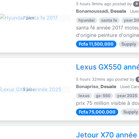
5 hours 9mins ago
posted by
P
Bonamoussadi,
Douala
Used
7 pics
hyundai
santa fe
year 20
santa fé année 2017 moteu
d'origine peinture d'origin
Fcfa 11,500,000
Supply
Lexus GX550 ann
5 hours 32mins ago
posted by
Bonapriso,
Douala
Used Cars
5 pics
lexus
gx-550
year 2025
prix 75 million visible à 
Fcfa 75,000,000
Supply
Jetour X70 année