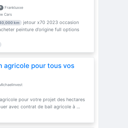
P
Frankluxxe
ew Cars
jetour x70 2023 occasion
40,000 km
acheter peinture d’origine full options
n agricole pour tous vos
ichaelinvest
 agricole pour votre projet des hectares
uer avec contrat de bail agricole à ...