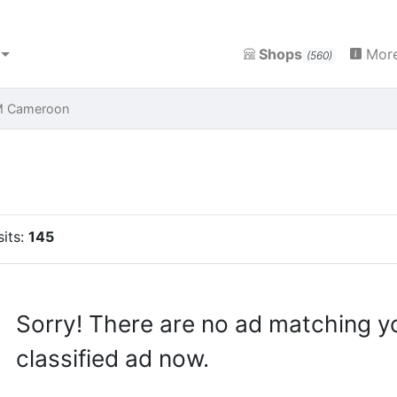
Shops
More
(560)
M Cameroon
sits:
145
Sorry! There are no ad matching y
classified ad now.