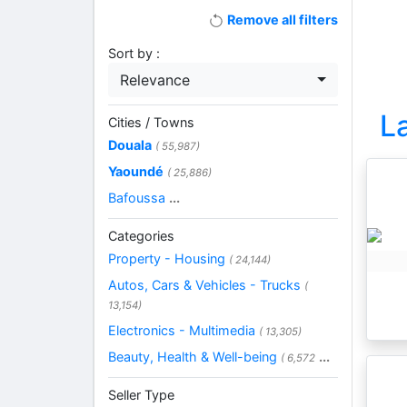
Remove all filters
Sort by :
Relevance
L
Cities / Towns
Douala
( 55,987)
Yaoundé
( 25,886)
Bafoussa
...
Categories
Property - Housing
( 24,144)
Autos, Cars & Vehicles - Trucks
(
13,154)
Electronics - Multimedia
( 13,305)
Beauty, Health & Well-being
...
( 6,572
Seller Type