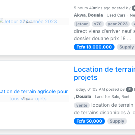
5 hours 49mins ago
posted by
Akwa,
Douala
Used Cars - N
4 pics
jetour
x70
year 2023
direct viens d’arriver neuf 
dossier douane prix 18 ...
Fcfa 18,000,000
Supply
Location de terrai
projets
Today, 01:03 AM
posted by
P
M
,
Douala
Land for Sale, Rent
3 pics
location de terrain
vente
de terrains disponibles à lo
Fcfa 50,000
Supply