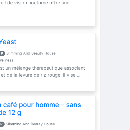
areil de vision nocturne offre une
Yeast
P
Slimming And Beauty House
Wellness
est un mélange thérapeutique associant
t de la levure de riz rouge. il vise ...
a café pour homme – sans
de 12 g
P
Slimming And Beauty House