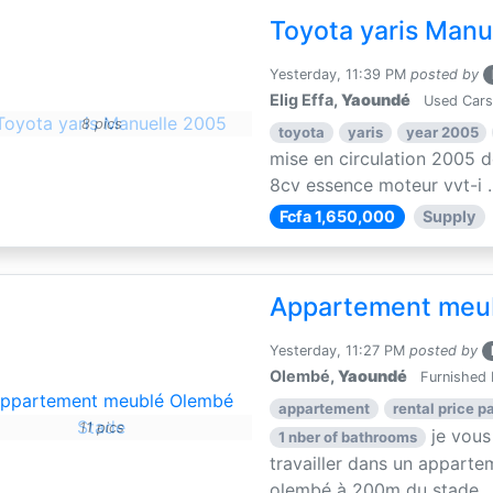
Toyota yaris Manu
Yesterday, 11:39 PM
posted by
Elig Effa,
Yaoundé
Used Cars
8 pics
toyota
yaris
year 2005
mise en circulation 2005 d
8cv essence moteur vvt-i ..
Fcfa 1,650,000
Supply
Appartement meu
Yesterday, 11:27 PM
posted by
Olembé,
Yaoundé
Furnished 
appartement
rental price pa
11 pics
je vous
1 nber of bathrooms
travailler dans un apparte
olembé à 200m du stade ..