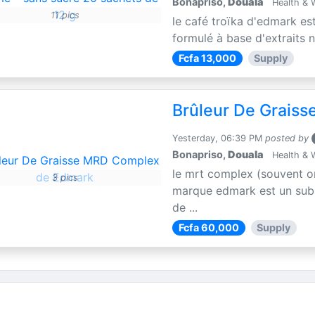
Bonapriso,
Douala
Health & 
11 pics
le café troïka d'edmark es
formulé à base d'extraits n
Fcfa 13,000
Supply
Brûleur De Grais
Yesterday, 06:39 PM
posted by
Bonapriso,
Douala
Health & 
le mrt complex (souvent o
3 pics
marque edmark est un subs
de ...
Fcfa 60,000
Supply