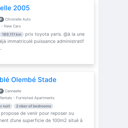
elle 2005
P
Christelle Auto
 - New Cars
prix toyota yaris. @à la une
189,111 km
éjà immatriculé puissance administratif
.
blé Olembé Stade
P
Cannaelle
Rentals - Furnished Apartments
r nuit
2 nber of bedrooms
 propose de venir pour reposer ou
ment d’une superficie de 100m2 situé à
.