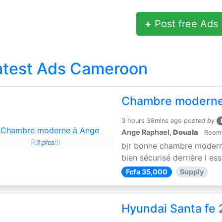
+
Post free Ads
atest Ads Cameroon
Chambre moderne
3 hours 38mins ago
posted by
Ange Raphael,
Douala
Rooms 
7 pics
bjr bonne chambre moderne 
bien sécurisé derrière l es
Fcfa 35,000
Supply
Hyundai Santa fe 