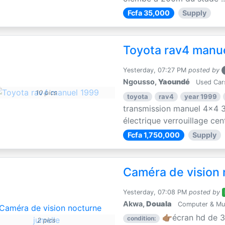
Fcfa 35,000
Supply
Toyota rav4 manu
Yesterday, 07:27 PM
posted by
Ngousso,
Yaoundé
Used Car
10 pics
toyota
rav4
year 1999
transmission manuel 4x4 3
électrique verrouillage centr
Fcfa 1,750,000
Supply
Caméra de vision 
Yesterday, 07:08 PM
posted by
Akwa,
Douala
Computer & Mul
👉🏽écran hd de 3
condition:
2 pics