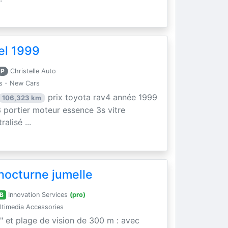
el 1999
P
Christelle Auto
s - New Cars
prix toyota rav4 année 1999
106,323 km
 portier moteur essence 3s vitre
alisé ...
nocturne jumelle
B
Innovation Services
(pro)
timedia Accessories
" et plage de vision de 300 m : avec