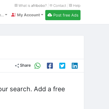
What is
afribobo
?
|
Contact
|
Help
...
My Account
Post free Ads
Share
our search. Add a free