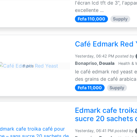
l'écran lcd tft de 3", l'app
excellente ...
Fcfa 110,000
Supply
Café Edmark Red 
Yesterday, 06:42 PM
posted by
Bonapriso,
Douala
Health & 
8 pics
le café edmark red yeast 
des grains de café arabica e
Fcfa 11,000
Supply
Edmark cafe troik
sucre 20 sachets 
Yesterday, 06:41 PM
posted by