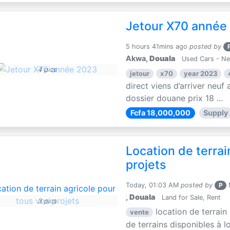
Jetour X70 année
5 hours 41mins ago
posted by
Akwa,
Douala
Used Cars - N
4 pics
jetour
x70
year 2023
direct viens d’arriver neuf 
dossier douane prix 18 ...
Fcfa 18,000,000
Supply
Location de terrai
projets
Today, 01:03 AM
posted by
P
M
,
Douala
Land for Sale, Rent
3 pics
location de terrain
vente
de terrains disponibles à lo