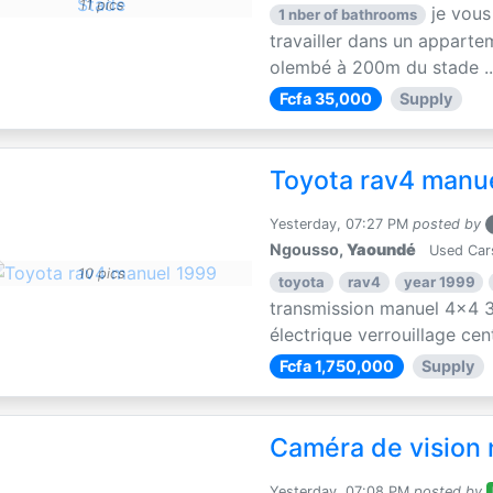
11 pics
je vous
1 nber of bathrooms
travailler dans un apparte
olembé à 200m du stade ..
Fcfa 35,000
Supply
Toyota rav4 manu
Yesterday, 07:27 PM
posted by
Ngousso,
Yaoundé
Used Car
10 pics
toyota
rav4
year 1999
transmission manuel 4x4 3
électrique verrouillage centr
Fcfa 1,750,000
Supply
Caméra de vision 
Yesterday, 07:08 PM
posted by