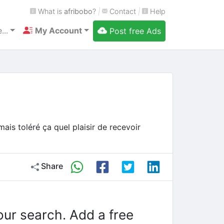
What is
afribobo
?
|
Contact
|
Help
...
My Account
Post free Ads
is toléré ça quel plaisir de recevoir
Share
our search. Add a free