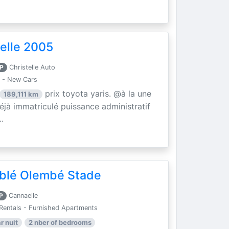
elle 2005
P
Christelle Auto
 - New Cars
prix toyota yaris. @à la une
189,111 km
éjà immatriculé puissance administratif
.
blé Olembé Stade
P
Cannaelle
Rentals - Furnished Apartments
r nuit
2 nber of bedrooms