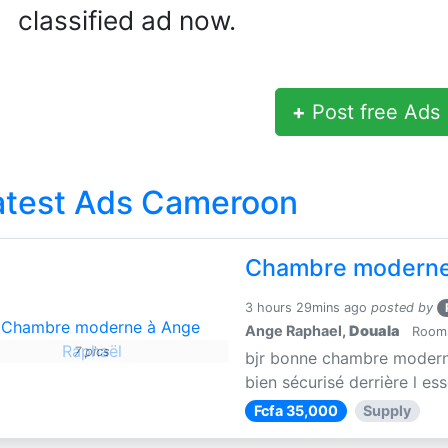
classified ad now.
+
Post free Ads
atest Ads Cameroon
Chambre moderne
3 hours 29mins ago
posted by
Ange Raphael,
Douala
Rooms 
7 pics
bjr bonne chambre moderne 
bien sécurisé derrière l es
Fcfa 35,000
Supply