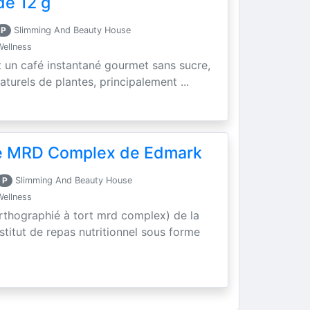
de 12 g
P
Slimming And Beauty House
Wellness
t un café instantané gourmet sans sucre,
aturels de plantes, principalement ...
se MRD Complex de Edmark
P
Slimming And Beauty House
Wellness
rthographié à tort mrd complex) de la
titut de repas nutritionnel sous forme