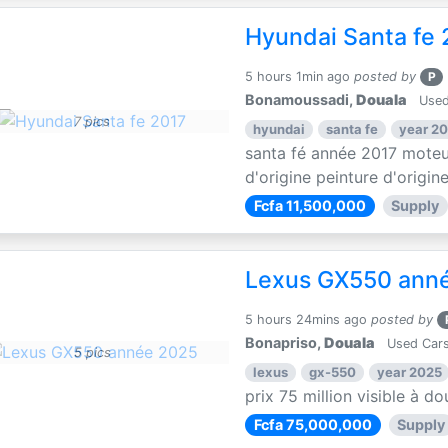
Hyundai Santa fe 
5 hours 1min ago
posted by
P
Bonamoussadi,
Douala
Used
7 pics
hyundai
santa fe
year 20
santa fé année 2017 moteu
d'origine peinture d'origin
Fcfa 11,500,000
Supply
Lexus GX550 ann
5 hours 24mins ago
posted by
Bonapriso,
Douala
Used Cars
5 pics
lexus
gx-550
year 2025
prix 75 million visible à 
Fcfa 75,000,000
Supply