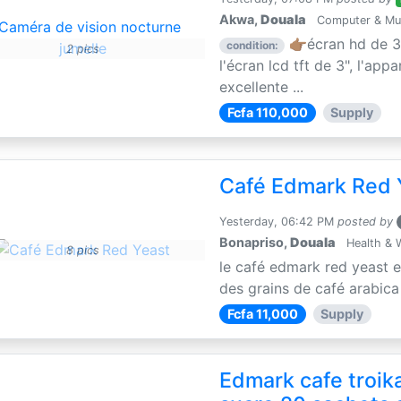
Akwa,
Douala
Computer & Mul
👉🏽écran hd de 3
condition:
2 pics
l'écran lcd tft de 3", l'app
excellente ...
Fcfa 110,000
Supply
Café Edmark Red 
Yesterday, 06:42 PM
posted by
Bonapriso,
Douala
Health & 
8 pics
le café edmark red yeast 
des grains de café arabica e
Fcfa 11,000
Supply
Edmark cafe troik