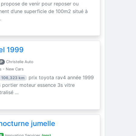
 propose de venir pour reposer ou
ment d’une superficie de 100m2 situé à
.
el 1999
P
Christelle Auto
s - New Cars
prix toyota rav4 année 1999
106,323 km
 portier moteur essence 3s vitre
alisé ...
nocturne jumelle
B
Innovation Services
(pro)