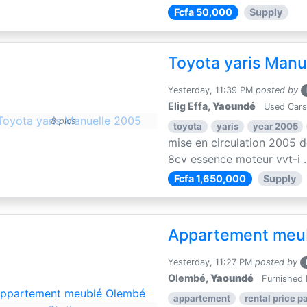
Fcfa 50,000
Supply
Toyota yaris Manu
Yesterday, 11:39 PM
posted by
Elig Effa,
Yaoundé
Used Cars
8 pics
toyota
yaris
year 2005
mise en circulation 2005 d
8cv essence moteur vvt-i ..
Fcfa 1,650,000
Supply
Appartement meu
Yesterday, 11:27 PM
posted by
Olembé,
Yaoundé
Furnished 
appartement
rental price pa