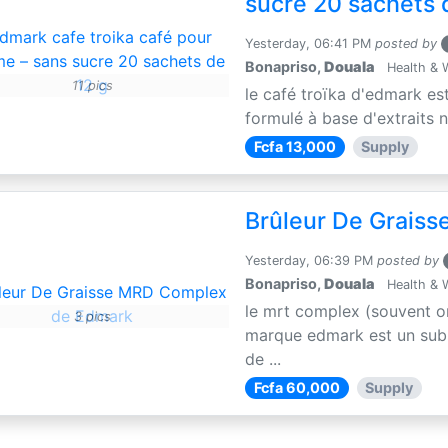
sucre 20 sachets 
Yesterday, 06:41 PM
posted by
Bonapriso,
Douala
Health & 
11 pics
le café troïka d'edmark es
formulé à base d'extraits n
Fcfa 13,000
Supply
Brûleur De Grais
Yesterday, 06:39 PM
posted by
Bonapriso,
Douala
Health & 
le mrt complex (souvent o
3 pics
marque edmark est un subs
de ...
Fcfa 60,000
Supply