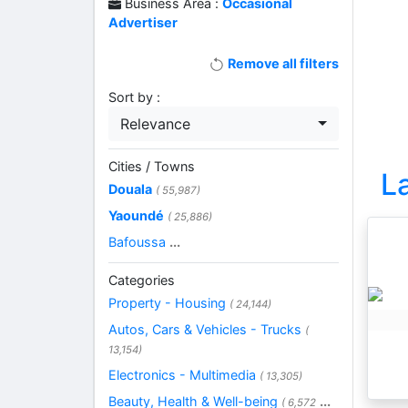
Business Area :
Occasional
Advertiser
Remove all filters
Sort by :
Relevance
Cities / Towns
L
Douala
( 55,987)
Yaoundé
( 25,886)
Bafoussa
...
Categories
Property - Housing
( 24,144)
Autos, Cars & Vehicles - Trucks
(
13,154)
Electronics - Multimedia
( 13,305)
Beauty, Health & Well-being
...
( 6,572