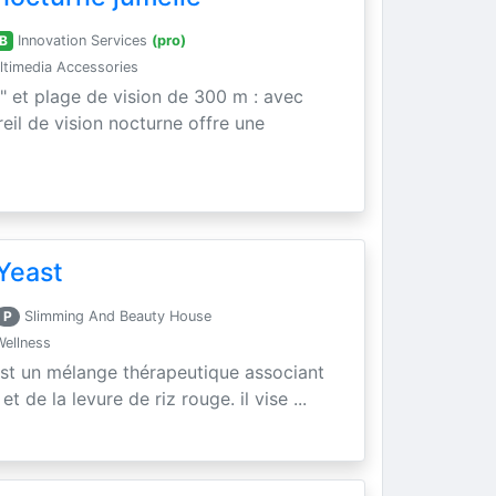
B
Innovation Services
(pro)
timedia Accessories
" et plage de vision de 300 m : avec
areil de vision nocturne offre une
Yeast
P
Slimming And Beauty House
Wellness
est un mélange thérapeutique associant
t de la levure de riz rouge. il vise ...