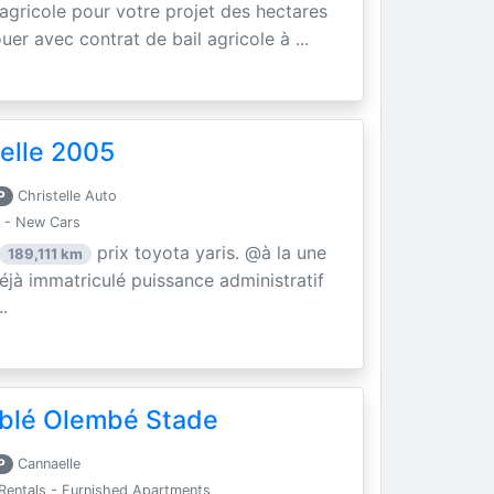
 agricole pour votre projet des hectares
uer avec contrat de bail agricole à ...
elle 2005
P
Christelle Auto
 - New Cars
prix toyota yaris. @à la une
189,111 km
éjà immatriculé puissance administratif
.
blé Olembé Stade
P
Cannaelle
Rentals - Furnished Apartments