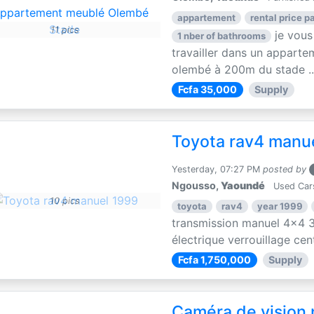
appartement
rental price pa
11 pics
je vous
1 nber of bathrooms
travailler dans un apparte
olembé à 200m du stade ..
Fcfa 35,000
Supply
Toyota rav4 manu
Yesterday, 07:27 PM
posted by
Ngousso,
Yaoundé
Used Car
10 pics
toyota
rav4
year 1999
transmission manuel 4x4 3
électrique verrouillage centr
Fcfa 1,750,000
Supply
Caméra de vision 