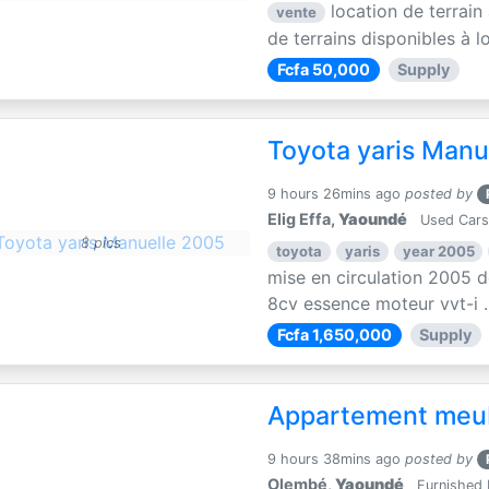
location de terrain
vente
de terrains disponibles à lo
Fcfa 50,000
Supply
Toyota yaris Manu
9 hours 26mins ago
posted by
Elig Effa,
Yaoundé
Used Cars
8 pics
toyota
yaris
year 2005
mise en circulation 2005 d
8cv essence moteur vvt-i ..
Fcfa 1,650,000
Supply
Appartement meu
9 hours 38mins ago
posted by
Olembé,
Yaoundé
Furnished 