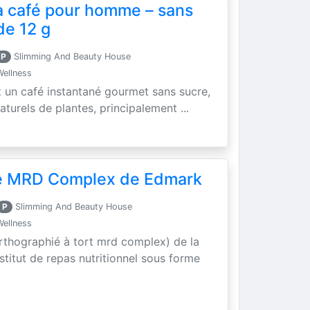
a café pour homme – sans
de 12 g
P
Slimming And Beauty House
Wellness
t un café instantané gourmet sans sucre,
aturels de plantes, principalement ...
se MRD Complex de Edmark
P
Slimming And Beauty House
Wellness
rthographié à tort mrd complex) de la
titut de repas nutritionnel sous forme