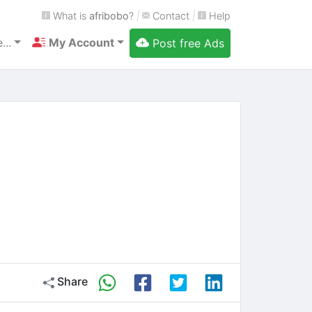
What is
afribobo
?
|
Contact
|
Help
...
My Account
Post free Ads
Share