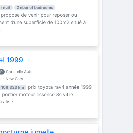
r nuit
2 nber of bedrooms
 propose de venir pour reposer ou
ment d’une superficie de 100m2 situé à
.
el 1999
P
Christelle Auto
s - New Cars
prix toyota rav4 année 1999
106,323 km
 portier moteur essence 3s vitre
alisé ...
nocturne jumelle