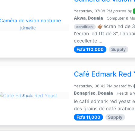
Yesterday, 07:08 PM
posted by
Akwa,
Douala
Computer & Mul
👉🏽écran hd de 3
condition:
2 pics
l'écran lcd tft de 3", l'app
excellente ...
Fcfa 110,000
Supply
Café Edmark Red 
Yesterday, 06:42 PM
posted by
Bonapriso,
Douala
Health & 
8 pics
le café edmark red yeast 
des grains de café arabica e
Fcfa 11,000
Supply