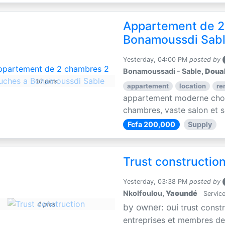
Appartement de 2
Bonamoussdi Sab
Yesterday, 04:00 PM
posted by
Bonamoussadi - Sable,
Doua
10 pics
appartement
location
re
appartement moderne choc
chambres, vaste salon et sa
Fcfa 200,000
Supply
Trust constructio
Yesterday, 03:38 PM
posted by
Nkolfoulou,
Yaoundé
Service
4 pics
by owner: oui
trust const
entreprises et membres de 