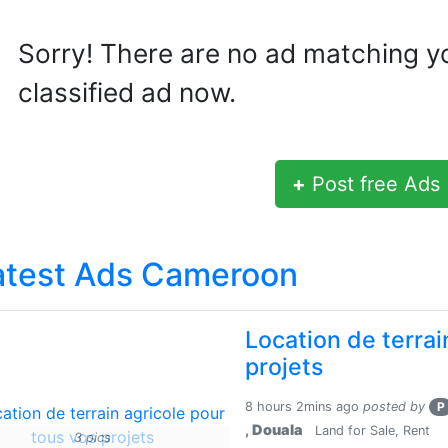
Sorry! There are no ad matching y
classified ad now.
+
Post free Ads
atest Ads Cameroon
Location de terrai
projets
8 hours 2mins ago
posted by
P
,
Douala
Land for Sale, Rent
3 pics