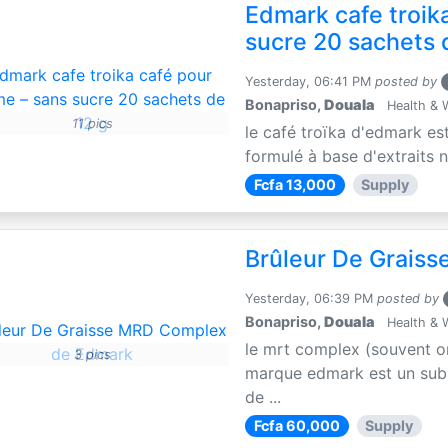
Edmark cafe troik
sucre 20 sachets 
Yesterday, 06:41 PM
posted by
Bonapriso,
Douala
Health & 
11 pics
le café troïka d'edmark es
formulé à base d'extraits n
Fcfa 13,000
Supply
Brûleur De Grais
Yesterday, 06:39 PM
posted by
Bonapriso,
Douala
Health & 
le mrt complex (souvent o
3 pics
marque edmark est un subs
de ...
Fcfa 60,000
Supply