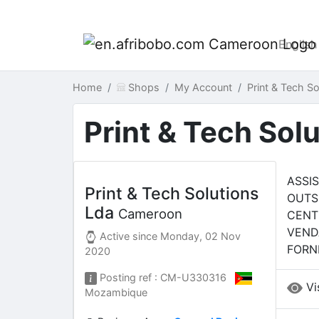
English
Home
Shops
My Account
Print & Tech 
Print & Tech Sol
ASSI
Print & Tech Solutions
OUTS
Lda
Cameroon
CENT
VEND
Active since
Monday, 02 Nov
FORN
2020
Posting ref : CM-U330316
Vi
Mozambique