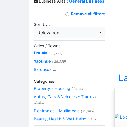
Business Area :
General Business
Remove all filters
Sort by :
Relevance
Cities / Towns
Douala
( 55,987)
Yaoundé
( 25,886)
Bafoussa
...
L
Categories
Property - Housing
( 24,144)
Autos, Cars & Vehicles - Trucks
(
13,154)
Electronics - Multimedia
( 13,305)
Beauty, Health & Well-being
...
( 6,57