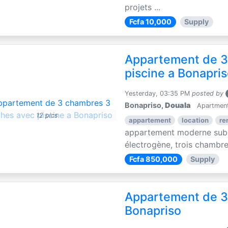
projets ...
Fcfa 10,000
Supply
Appartement de 3
piscine a Bonapri
Yesterday, 03:35 PM
posted by
Bonapriso,
Douala
Apartments
12 pics
appartement
location
re
appartement moderne subli
électrogène, trois chambres
Fcfa 850,000
Supply
Appartement de 3
Bonapriso