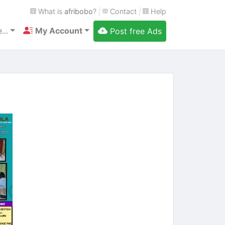
What is
afribobo
?
|
Contact
|
Help
...
My Account
Post free Ads
Next