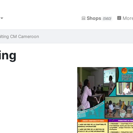
Shops
More
(560)
lting CM Cameroon
ing
Previous