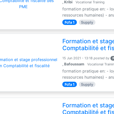
, Kribi
Vocational Training
formation pratique en: - l
ressources humaines) - anal
Fcfa 1
Supply
Formation et stag
Comptabilité et fis
15 Jun 2021 - 13:18
posted by
, Bafoussam
Vocational Traini
formation pratique en: - l
ressources humaines) - anal
Fcfa 1
Supply
Formation et stag
Comptabilité et fi