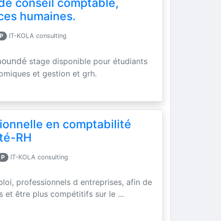
de conseil comptable,
rces humaines.
P
IT-KOLA consulting
yaoundé
stage disponible pour étudiants
omiques et gestion et grh.
ionnelle en comptabilité
ité-RH
P
IT-KOLA consulting
loi, professionnels d entreprises, afin de
t être plus compétitifs sur le ...