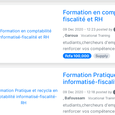
Formation en comp
fiscalité et RH
09 Dec 2020 - 12:23
posted by
, Garoua
Vocational Training
etudiants,chercheurs d'emp
renforcer vos compétences e
Fcfa 100,000
Supply
Formation Pratiqu
informatisé-fiscal
09 Dec 2020 - 12:18
posted by
, Bafoussam
Vocational Traini
etudiants,chercheurs d'emp
renforcer vos compétences e