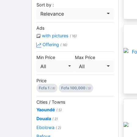
Sort by :
Relevance
Ads
with pictures
( 16)
Offering
( 16)
Min Price
Max Price
All
All
Price
Fcfa 1
Fcfa 100,000
( 9)
( 5)
Cities / Towns
Yaoundé
( 5)
Douala
( 2)
Ebolowa
( 2)
Bafous
...