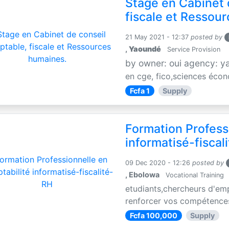
Stage en Cabinet 
fiscale et Ressou
21 May 2021 - 12:37
posted by
,
Yaoundé
Service Provision
by owner: oui agency: 
en cge, fico,sciences écon
Fcfa 1
Supply
Formation Profess
informatisé-fiscal
09 Dec 2020 - 12:26
posted by
, Ebolowa
Vocational Training
etudiants,chercheurs d'emp
renforcer vos compétences e
Fcfa 100,000
Supply