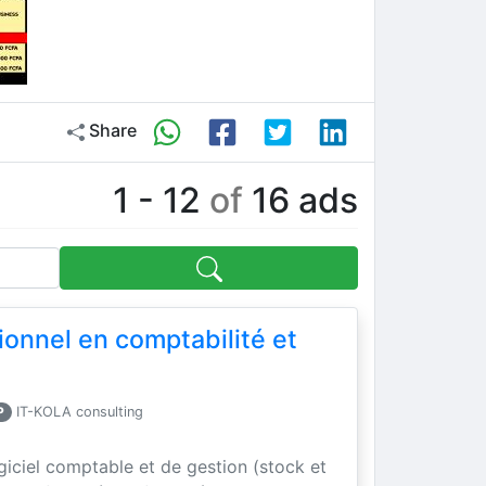
Share
1 - 12
of
16 ads
Search
ionnel en comptabilité et
P
IT-KOLA consulting
ogiciel comptable et de gestion (stock et