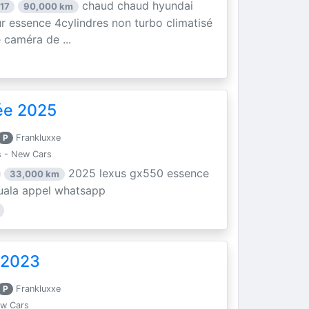
chaud chaud hyundai
17
90,000 km
r essence 4cylindres non turbo climatisé
e caméra de ...
ée 2025
P
Frankluxxe
 - New Cars
2025 lexus gx550 essence
33,000 km
douala appel whatsapp
 2023
P
Frankluxxe
ew Cars