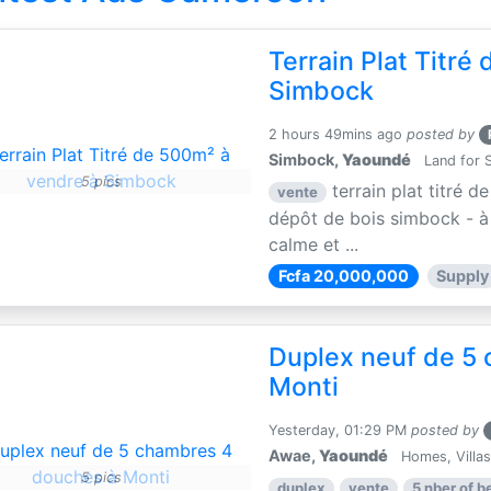
Terrain Plat Titré
Simbock
2 hours 49mins ago
posted by
Simbock,
Yaoundé
Land for S
5 pics
terrain plat titré 
vente
dépôt de bois simbock - à 
calme et ...
Fcfa 20,000,000
Supply
Duplex neuf de 5
Monti
Yesterday, 01:29 PM
posted by
Awae,
Yaoundé
Homes, Villas,
5 pics
duplex
vente
5 nber of 