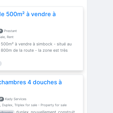
 de 500m² à vendre à
P
Prestant
ale, Rent
de 500m² à vendre à simbock - situé au
800m de la route - la zone est très
 chambres 4 douches à
P
Kady Services
 Duplex, Triplex for sale - Property for sale
duplex_nouvellement_construit
bedrooms