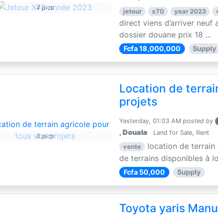
4 pics
jetour
x70
year 2023
direct viens d’arriver neuf 
dossier douane prix 18 ...
Fcfa 18,000,000
Supply
Location de terrai
projets
Yesterday, 01:03 AM
posted by
,
Douala
Land for Sale, Rent
3 pics
location de terrain
vente
de terrains disponibles à lo
Fcfa 50,000
Supply
Toyota yaris Manu