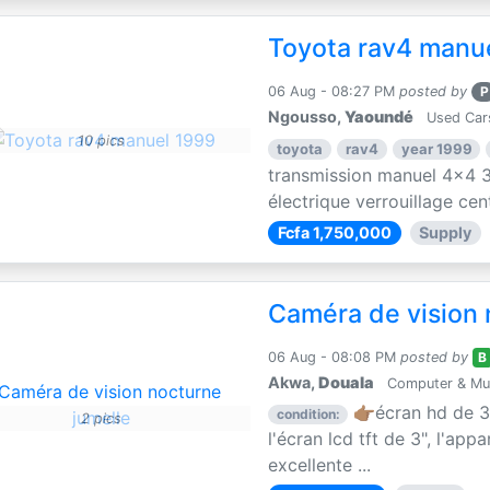
Toyota rav4 manu
06 Aug - 08:27 PM
posted by
P
Ngousso,
Yaoundé
Used Car
10 pics
toyota
rav4
year 1999
transmission manuel 4x4 3
électrique verrouillage centr
Fcfa 1,750,000
Supply
Caméra de vision 
06 Aug - 08:08 PM
posted by
B
Akwa,
Douala
Computer & Mul
👉🏽écran hd de 3
condition:
2 pics
l'écran lcd tft de 3", l'app
excellente ...