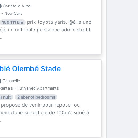
Christelle Auto
 - New Cars
prix toyota yaris. @à la une
189,111 km
éjà immatriculé puissance administratif
.
blé Olembé Stade
Cannaelle
Rentals - Furnished Apartments
r nuit
2 nber of bedrooms
 propose de venir pour reposer ou
ment d’une superficie de 100m2 situé à
.