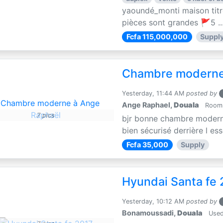
yaoundé_monti maison titré
pièces sont grandes 🚩5 ..
Fcfa 115,000,000
Suppl
Chambre moderne
Yesterday, 11:44 AM
posted by
Ange Raphael,
Douala
Rooms 
7 pics
bjr bonne chambre moderne 
bien sécurisé derrière l es
Fcfa 35,000
Supply
Hyundai Santa fe 
Yesterday, 10:12 AM
posted by
Bonamoussadi,
Douala
Used