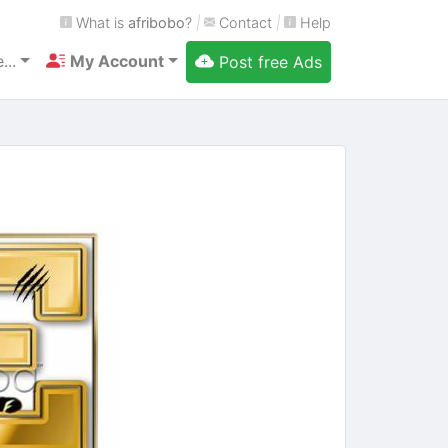
What is
afribobo
?
|
Contact
|
Help
...
My Account
Post free Ads
Next