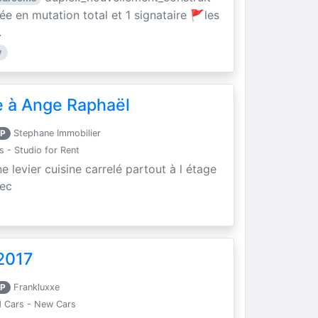
e en mutation total et 1 signataire 🚩les
.
y
 à Ange Raphaël
P
Stephane Immobilier
- Studio for Rent
levier cuisine carrelé partout à l étage
sec
2017
P
Frankluxxe
 Cars - New Cars