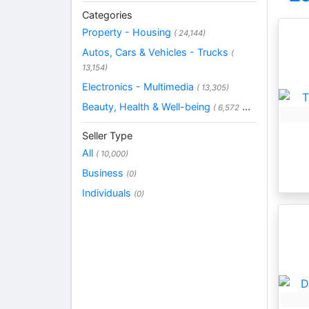
Categories
Property - Housing
( 24,144)
Autos, Cars & Vehicles - Trucks
(
13,154)
Electronics - Multimedia
( 13,305)
Beauty, Health & Well-being
...
( 6,572
Seller Type
All
( 10,000)
Business
(0)
Individuals
(0)