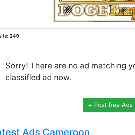
sits:
249
Sorry! There are no ad matching y
classified ad now.
+
Post free Ads
atest Ads Cameroon