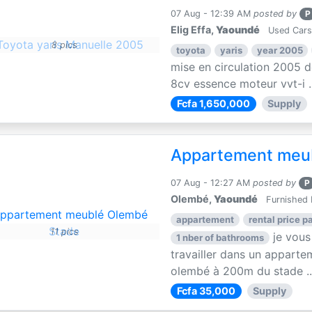
07 Aug - 12:39 AM
posted by
P
Elig Effa,
Yaoundé
Used Cars
8 pics
toyota
yaris
year 2005
mise en circulation 2005 d
8cv essence moteur vvt-i ..
Fcfa 1,650,000
Supply
Appartement meu
07 Aug - 12:27 AM
posted by
P
Olembé,
Yaoundé
Furnished 
appartement
rental price pa
11 pics
je vous
1 nber of bathrooms
travailler dans un apparte
olembé à 200m du stade ..
Fcfa 35,000
Supply