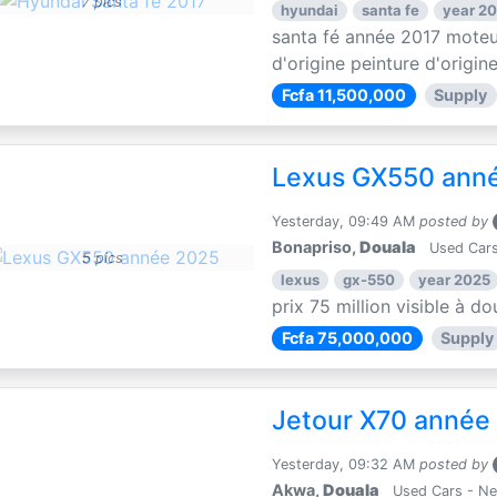
7 pics
hyundai
santa fe
year 20
santa fé année 2017 moteu
d'origine peinture d'origin
Fcfa 11,500,000
Supply
Lexus GX550 ann
Yesterday, 09:49 AM
posted by
Bonapriso,
Douala
Used Cars
5 pics
lexus
gx-550
year 2025
prix 75 million visible à 
Fcfa 75,000,000
Supply
Jetour X70 année
Yesterday, 09:32 AM
posted by
Akwa,
Douala
Used Cars - N