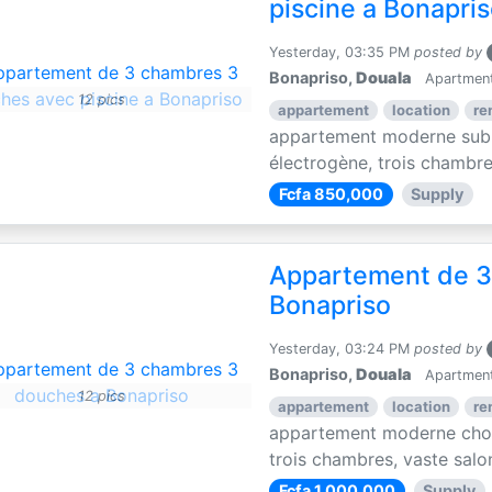
piscine a Bonapri
Yesterday, 03:35 PM
posted by
Bonapriso,
Douala
Apartments
12 pics
appartement
location
re
appartement moderne subli
électrogène, trois chambres
Fcfa 850,000
Supply
Appartement de 3
Bonapriso
Yesterday, 03:24 PM
posted by
Bonapriso,
Douala
Apartments
12 pics
appartement
location
re
appartement moderne choc
trois chambres, vaste salon
Fcfa 1,000,000
Supply