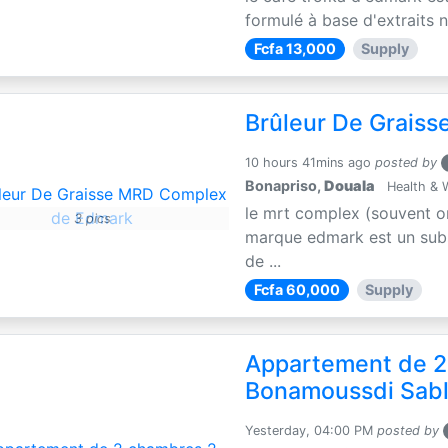
formulé à base d'extraits n
Fcfa 13,000
Supply
Brûleur De Grais
10 hours 41mins ago
posted by
Bonapriso,
Douala
Health & 
le mrt complex (souvent o
3 pics
marque edmark est un subs
de ...
Fcfa 60,000
Supply
Appartement de 2
Bonamoussdi Sab
Yesterday, 04:00 PM
posted by