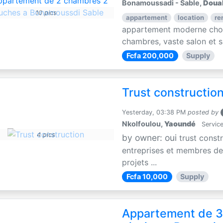
Bonamoussadi - Sable,
Doua
10 pics
appartement
location
re
appartement moderne choc
chambres, vaste salon et sa
Fcfa 200,000
Supply
Trust constructio
Yesterday, 03:38 PM
posted by
Nkolfoulou,
Yaoundé
Service
4 pics
by owner: oui
trust const
entreprises et membres de 
projets ...
Fcfa 10,000
Supply
Appartement de 3