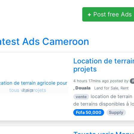
+
Post free Ads
atest Ads Cameroon
Location de terrai
projets
4 hours 17mins ago
posted by
,
Douala
Land for Sale, Rent
3 pics
location de terrain
vente
de terrains disponibles à lo
Fcfa 50,000
Supply