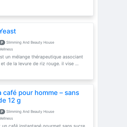
Yeast
P
Slimming And Beauty House
Wellness
est un mélange thérapeutique associant
t de la levure de riz rouge. il vise ...
a café pour homme – sans
de 12 g
P
Slimming And Beauty House
Wellness
t un café instantané gourmet sans sucre,