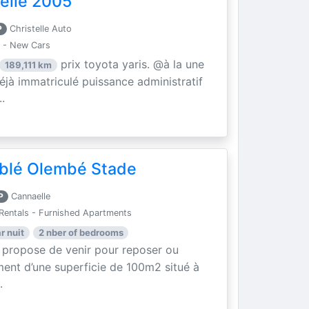
elle 2005
P
Christelle Auto
 - New Cars
prix toyota yaris. @à la une
189,111 km
éjà immatriculé puissance administratif
.
blé Olembé Stade
P
Cannaelle
Rentals - Furnished Apartments
r nuit
2 nber of bedrooms
 propose de venir pour reposer ou
ment d’une superficie de 100m2 situé à
.