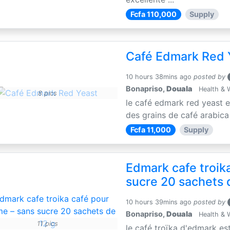
Fcfa 110,000
Supply
Café Edmark Red 
10 hours 38mins ago
posted by
Bonapriso,
Douala
Health & 
8 pics
le café edmark red yeast 
des grains de café arabica e
Fcfa 11,000
Supply
Edmark cafe troik
sucre 20 sachets 
10 hours 39mins ago
posted by
Bonapriso,
Douala
Health & 
11 pics
le café troïka d'edmark es