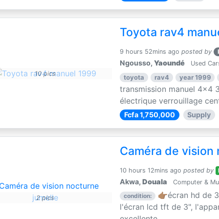
Toyota rav4 manu
9 hours 52mins ago
posted by
Ngousso,
Yaoundé
Used Car
10 pics
toyota
rav4
year 1999
transmission manuel 4x4 3
électrique verrouillage centr
Fcfa 1,750,000
Supply
Caméra de vision 
10 hours 12mins ago
posted by
Akwa,
Douala
Computer & Mul
👉🏽écran hd de 3
condition:
2 pics
l'écran lcd tft de 3", l'app
excellente ...