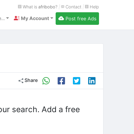
What is
afribobo
?
|
Contact
|
Help
...
My Account
Post free Ads
Share
our search. Add a free