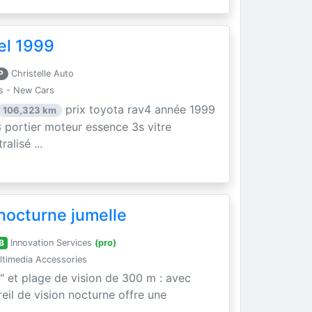
el 1999
P
Christelle Auto
s - New Cars
prix toyota rav4 année 1999
106,323 km
 portier moteur essence 3s vitre
alisé ...
nocturne jumelle
B
Innovation Services
(pro)
timedia Accessories
" et plage de vision de 300 m : avec
areil de vision nocturne offre une