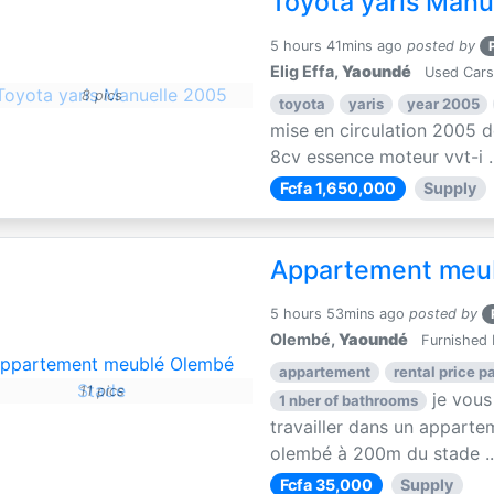
Toyota yaris Manu
5 hours 41mins ago
posted by
Elig Effa,
Yaoundé
Used Cars
8 pics
toyota
yaris
year 2005
mise en circulation 2005 d
8cv essence moteur vvt-i ..
Fcfa 1,650,000
Supply
Appartement meu
5 hours 53mins ago
posted by
Olembé,
Yaoundé
Furnished 
appartement
rental price pa
11 pics
je vous
1 nber of bathrooms
travailler dans un apparte
olembé à 200m du stade ..
Fcfa 35,000
Supply