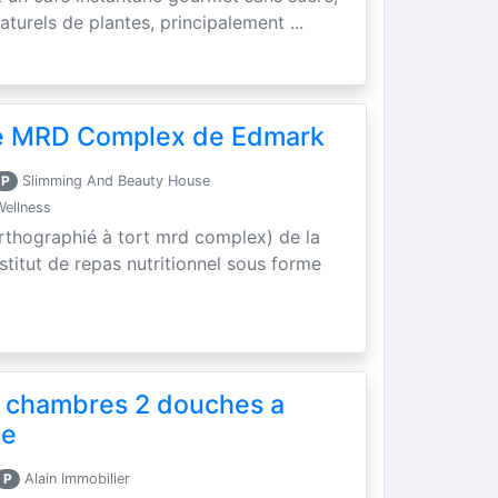
aturels de plantes, principalement ...
se MRD Complex de Edmark
P
Slimming And Beauty House
Wellness
rthographié à tort mrd complex) de la
titut de repas nutritionnel sous forme
 chambres 2 douches a
le
P
Alain Immobilier