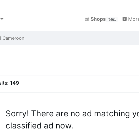
Shops
More
(560)
M Cameroon
sits:
149
Sorry! There are no ad matching y
classified ad now.