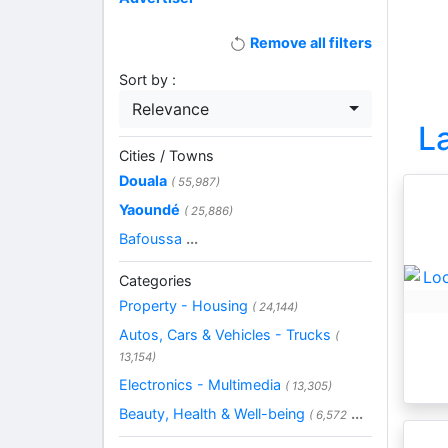
Remove all filters
Sort by :
Relevance
L
Cities / Towns
Douala
( 55,987)
Yaoundé
( 25,886)
Bafoussa
...
Categories
Property - Housing
( 24,144)
Autos, Cars & Vehicles - Trucks
(
13,154)
Electronics - Multimedia
( 13,305)
Beauty, Health & Well-being
...
( 6,572