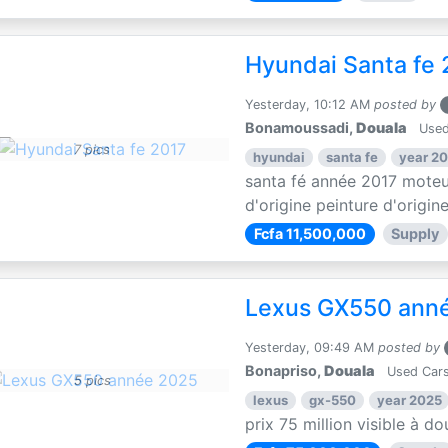
Hyundai Santa fe 
Yesterday, 10:12 AM
posted by
Bonamoussadi,
Douala
Used
7 pics
hyundai
santa fe
year 20
santa fé année 2017 moteu
d'origine peinture d'origin
Fcfa 11,500,000
Supply
Lexus GX550 ann
Yesterday, 09:49 AM
posted by
Bonapriso,
Douala
Used Cars
5 pics
lexus
gx-550
year 2025
prix 75 million visible à 