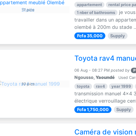
appartement
rental price pa
11 pics
je vous
1 nber of bathrooms
travailler dans un apparte
olembé à 200m du stade ..
Fcfa 35,000
Supply
Toyota rav4 manu
06 Aug - 08:27 PM
posted by
P
Ngousso,
Yaoundé
Used Car
10 pics
toyota
rav4
year 1999
transmission manuel 4x4 3
électrique verrouillage centr
Fcfa 1,750,000
Supply
Caméra de vision 