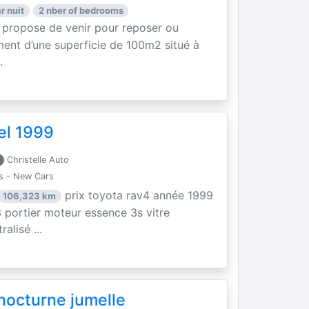
r nuit
2 nber of bedrooms
 propose de venir pour reposer ou
ment d’une superficie de 100m2 situé à
.
el 1999
Christelle Auto
s - New Cars
prix toyota rav4 année 1999
106,323 km
 portier moteur essence 3s vitre
alisé ...
nocturne jumelle