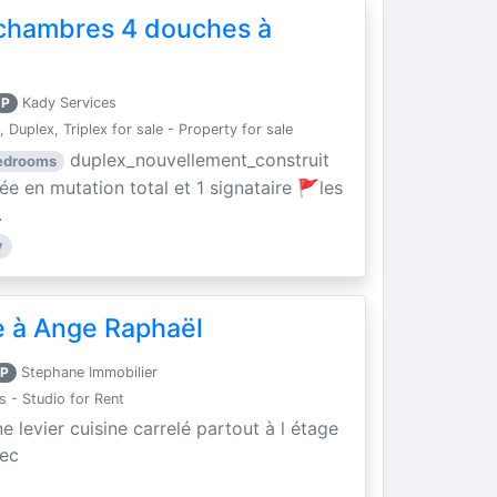
 chambres 4 douches à
P
Kady Services
 Duplex, Triplex for sale - Property for sale
duplex_nouvellement_construit
bedrooms
e en mutation total et 1 signataire 🚩les
.
y
 à Ange Raphaël
P
Stephane Immobilier
- Studio for Rent
levier cuisine carrelé partout à l étage
sec