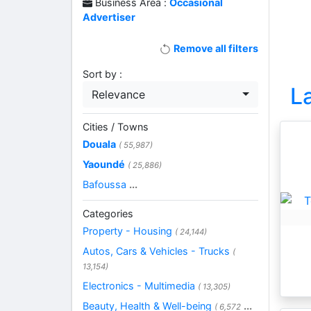
Business Area :
Occasional
Advertiser
Remove all filters
Sort by :
L
Relevance
Cities / Towns
Douala
( 55,987)
Yaoundé
( 25,886)
Bafoussa
...
Categories
Property - Housing
( 24,144)
Autos, Cars & Vehicles - Trucks
(
13,154)
Electronics - Multimedia
( 13,305)
Beauty, Health & Well-being
...
( 6,572