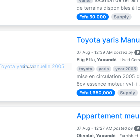
location de terrain
vente
de terrains disponibles à lo
Fcfa 50,000
Supply
Toyota yaris Manu
07 Aug - 12:39 AM
posted by
P
Elig Effa,
Yaoundé
Used Cars
8 pics
toyota
yaris
year 2005
mise en circulation 2005 d
8cv essence moteur vvt-i ..
Fcfa 1,650,000
Supply
Appartement meu
07 Aug - 12:27 AM
posted by
P
Olembé,
Yaoundé
Furnished 