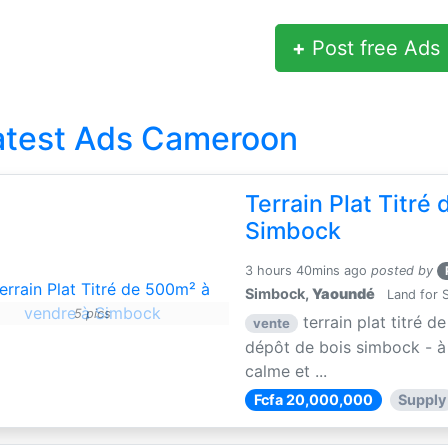
+
Post free Ads
atest Ads Cameroon
Terrain Plat Titré
Simbock
3 hours 40mins ago
posted by
Simbock,
Yaoundé
Land for S
5 pics
terrain plat titré 
vente
dépôt de bois simbock - à 
calme et ...
Fcfa 20,000,000
Supply