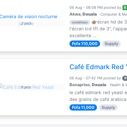
06 Aug - 08:08 PM
posted by
B
Akwa,
Douala
Computer & Mul
👉🏽écran hd de 3
condition:
2 pics
l'écran lcd tft de 3", l'app
excellente ...
Fcfa 110,000
Supply
Café Edmark Red 
06 Aug - 07:42 PM
posted by
P
Bonapriso,
Douala
Health & 
8 pics
le café edmark red yeast 
des grains de café arabica e
Fcfa 11,000
Supply