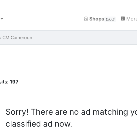
Shops
More
(560)
ou CM Cameroon
sits:
197
Sorry! There are no ad matching y
classified ad now.