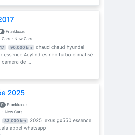
2017
P
Frankluxxe
 Cars - New Cars
chaud chaud hyundai
17
90,000 km
r essence 4cylindres non turbo climatisé
e caméra de ...
ée 2025
P
Frankluxxe
 - New Cars
2025 lexus gx550 essence
33,000 km
douala appel whatsapp