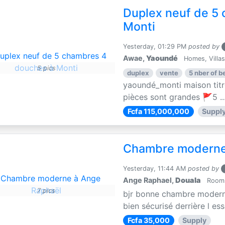
Duplex neuf de 5
Monti
Yesterday, 01:29 PM
posted by
Awae,
Yaoundé
Homes, Villas,
5 pics
duplex
vente
5 nber of 
yaoundé_monti maison titré
pièces sont grandes 🚩5 ..
Fcfa 115,000,000
Suppl
Chambre moderne
Yesterday, 11:44 AM
posted by
Ange Raphael,
Douala
Rooms 
7 pics
bjr bonne chambre moderne 
bien sécurisé derrière l es
Fcfa 35,000
Supply