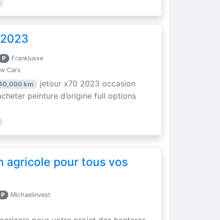
 2023
P
Frankluxxe
ew Cars
jetour x70 2023 occasion
40,000 km
acheter peinture d’origine full options
n agricole pour tous vos
P
Michaelinvest