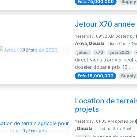
Fcfa 75,000,000
Supply
Jetour X70 année
Yesterday, 09:32 AM
posted by
Akwa,
Douala
Used Cars - N
4 pics
jetour
x70
year 2023
direct viens d’arriver neuf 
dossier douane prix 18 ...
Fcfa 18,000,000
Supply
Location de terrai
projets
Yesterday, 01:03 AM
posted by
,
Douala
Land for Sale, Rent
3 pics