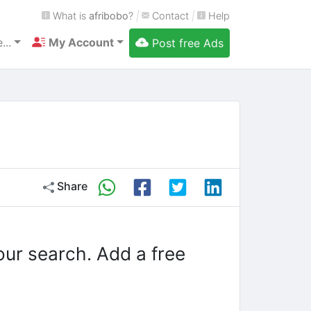
What is
afribobo
?
|
Contact
|
Help
...
My Account
Post free Ads
Share
our search. Add a free