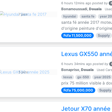
6 hours 12mins ago
posted by
Bonamoussadi,
Douala
Used
7 pics
hyundai
santa fe
year 20
santa fé année 2017 moteu
d'origine peinture d'origin
Fcfa 11,500,000
Supply
Lexus GX550 ann
6 hours 34mins ago
posted by
Bonapriso,
Douala
Used Cars
5 pics
lexus
gx-550
year 2025
prix 75 million visible à 
Fcfa 75,000,000
Supply
Jetour X70 année