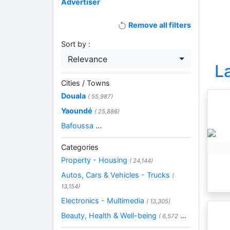
Advertiser
Remove all filters
Sort by :
Relevance
L
Cities / Towns
Douala
( 55,987)
Yaoundé
( 25,886)
Bafoussa
...
Categories
Property - Housing
( 24,144)
Autos, Cars & Vehicles - Trucks
(
13,154)
Electronics - Multimedia
( 13,305)
Beauty, Health & Well-being
...
( 6,572