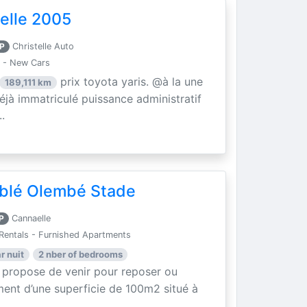
elle 2005
P
Christelle Auto
 - New Cars
prix toyota yaris. @à la une
189,111 km
éjà immatriculé puissance administratif
.
blé Olembé Stade
P
Cannaelle
Rentals - Furnished Apartments
r nuit
2 nber of bedrooms
 propose de venir pour reposer ou
ment d’une superficie de 100m2 situé à
.