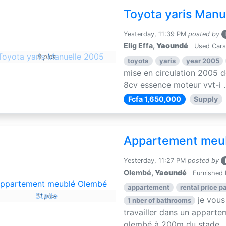
Toyota yaris Manu
Yesterday, 11:39 PM
posted by
Elig Effa,
Yaoundé
Used Cars
8 pics
toyota
yaris
year 2005
mise en circulation 2005 d
8cv essence moteur vvt-i ..
Fcfa 1,650,000
Supply
Appartement meu
Yesterday, 11:27 PM
posted by
Olembé,
Yaoundé
Furnished 
appartement
rental price pa
11 pics
je vous
1 nber of bathrooms
travailler dans un apparte
olembé à 200m du stade ..