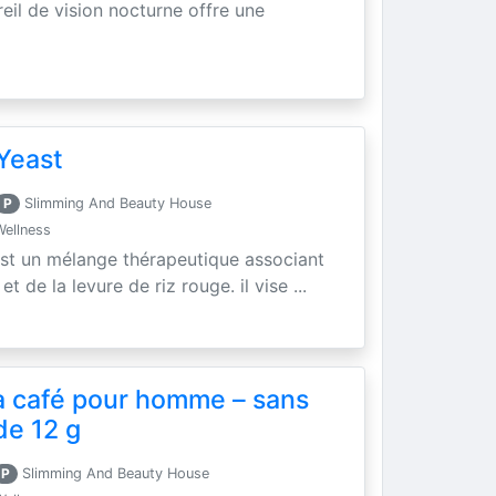
areil de vision nocturne offre une
Yeast
P
Slimming And Beauty House
Wellness
est un mélange thérapeutique associant
t de la levure de riz rouge. il vise ...
a café pour homme – sans
de 12 g
P
Slimming And Beauty House