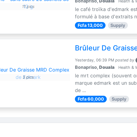
Bonapriso,
Douala
Health & 
11 pics
le café troïka d'edmark es
formulé à base d'extraits n
Fcfa 13,000
Supply
Brûleur De Grais
Yesterday, 06:39 PM
posted by
Bonapriso,
Douala
Health & 
le mrt complex (souvent o
3 pics
marque edmark est un subs
de ...
Fcfa 60,000
Supply