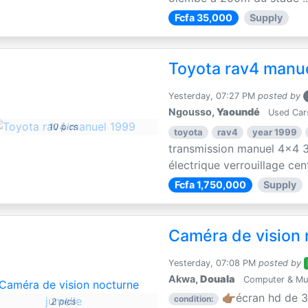
Fcfa 35,000
Supply
Toyota rav4 manu
Yesterday, 07:27 PM
posted by
Ngousso,
Yaoundé
Used Car
10 pics
toyota
rav4
year 1999
transmission manuel 4x4 3
électrique verrouillage centr
Fcfa 1,750,000
Supply
Caméra de vision 
Yesterday, 07:08 PM
posted by
Akwa,
Douala
Computer & Mul
👉🏽écran hd de 3
condition:
2 pics