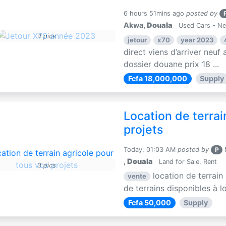
6 hours 51mins ago
posted by
Akwa,
Douala
Used Cars - N
4 pics
jetour
x70
year 2023
direct viens d’arriver neuf 
dossier douane prix 18 ...
Fcfa 18,000,000
Supply
Location de terrai
projets
Today, 01:03 AM
posted by
P
M
,
Douala
Land for Sale, Rent
3 pics
location de terrain
vente
de terrains disponibles à lo
Fcfa 50,000
Supply