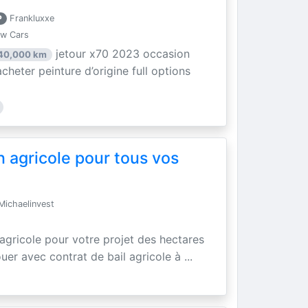
P
Frankluxxe
ew Cars
jetour x70 2023 occasion
40,000 km
acheter peinture d’origine full options
n agricole pour tous vos
ichaelinvest
 agricole pour votre projet des hectares
uer avec contrat de bail agricole à ...