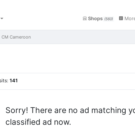
Shops
More
(560)
es CM Cameroon
sits:
141
Sorry! There are no ad matching y
classified ad now.