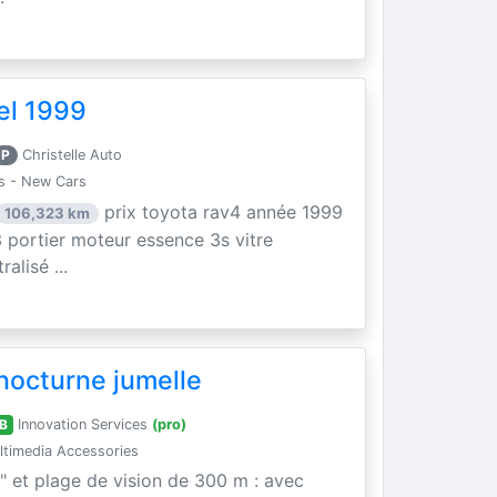
el 1999
P
Christelle Auto
s - New Cars
prix toyota rav4 année 1999
106,323 km
 portier moteur essence 3s vitre
alisé ...
nocturne jumelle
B
Innovation Services
(pro)
timedia Accessories
" et plage de vision de 300 m : avec