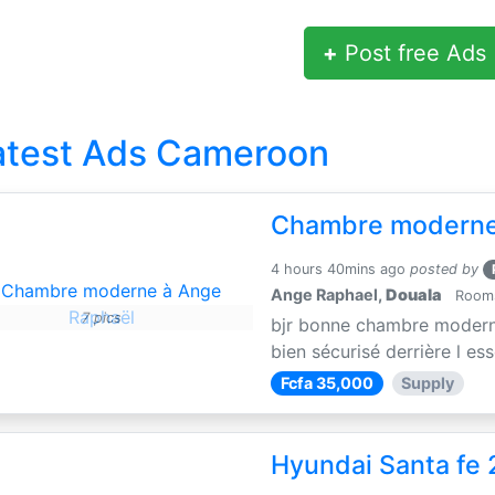
+
Post free Ads
atest Ads Cameroon
Chambre moderne
4 hours 40mins ago
posted by
Ange Raphael,
Douala
Rooms 
7 pics
bjr bonne chambre moderne 
bien sécurisé derrière l es
Fcfa 35,000
Supply
Hyundai Santa fe 