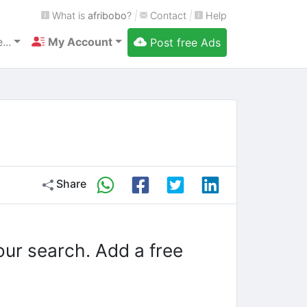
What is
afribobo
?
|
Contact
|
Help
...
My Account
Post free Ads
Share
our search. Add a free