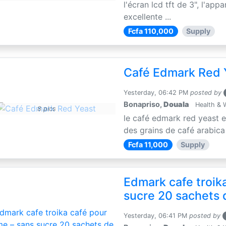
l'écran lcd tft de 3", l'app
excellente ...
Fcfa 110,000
Supply
Café Edmark Red 
Yesterday, 06:42 PM
posted by
Bonapriso,
Douala
Health & 
8 pics
le café edmark red yeast 
des grains de café arabica e
Fcfa 11,000
Supply
Edmark cafe troik
sucre 20 sachets 
Yesterday, 06:41 PM
posted by