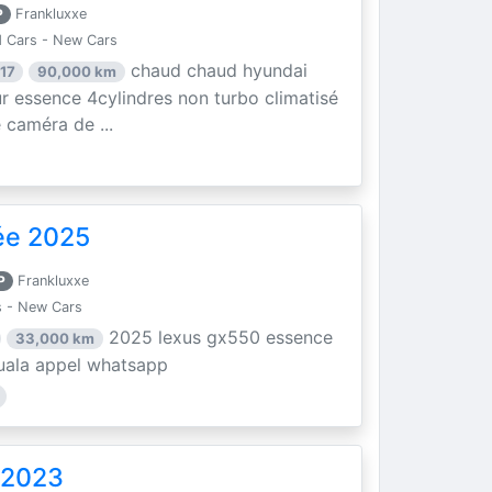
P
Frankluxxe
 Cars - New Cars
chaud chaud hyundai
17
90,000 km
r essence 4cylindres non turbo climatisé
e caméra de ...
ée 2025
P
Frankluxxe
 - New Cars
2025 lexus gx550 essence
33,000 km
douala appel whatsapp
 2023