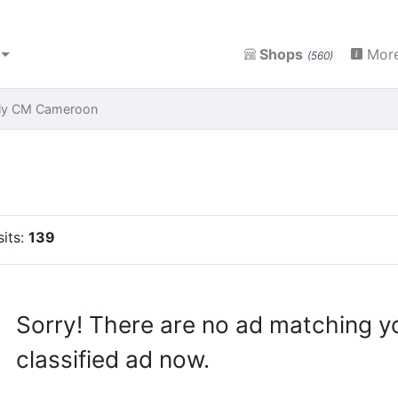
Shops
More
(560)
aly CM Cameroon
sits:
139
Sorry! There are no ad matching y
classified ad now.