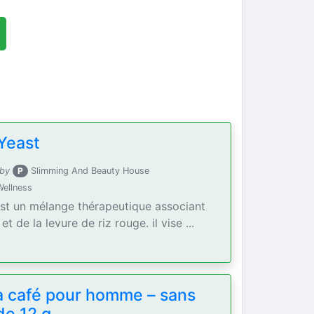
Yeast
 by
P
Slimming And Beauty House
Wellness
est un mélange thérapeutique associant
t de la levure de riz rouge. il vise ...
a café pour homme – sans