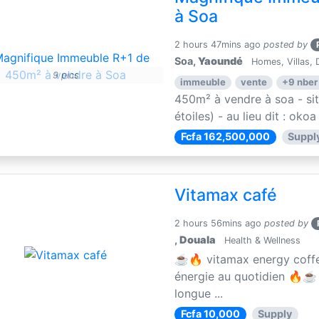
à Soa
2 hours 47mins ago
posted by
Soa,
Yaoundé
Homes, Villas, D
9 pics
immeuble
vente
+9 nber
450m² à vendre à soa - si
étoiles) - au lieu dit : okoa
Fcfa 162,500,000
Suppl
Vitamax café
2 hours 56mins ago
posted by
,
Douala
Health & Wellness
☕🔥 vitamax energy coffe
énergie au quotidien 🔥☕ 
longue ...
Fcfa 10,000
Supply