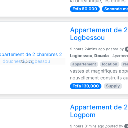
la bureautique, les études, l
Fcfa 60,000
Seconde ma
Appartement de 2
Logbessou
9 hours 24mins ago
posted by
Logbessou,
Douala
Apartment
12 pics
appartement
location
re
vastes et magnifiques ap
nouvellement construits au
Fcfa 130,000
Supply
Appartement de 2
Logpom
9 hours 31mins ago
posted by