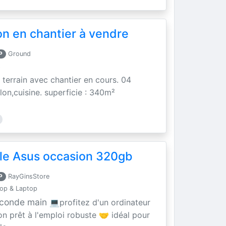
on en chantier à vendre
P
Ground
t
 terrain avec chantier en cours. 04
on,cuisine. superficie : 340m²
ble Asus occasion 320gb
P
RayGinsStore
op & Laptop
seconde main
💻profitez d'un ordinateur
n prêt à l'emploi robuste 🤝 idéal pour