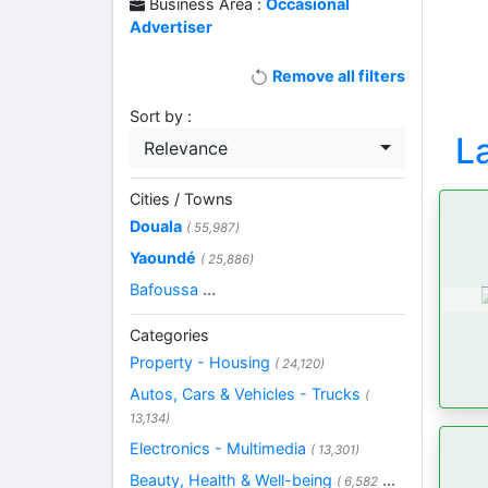
Business Area :
Occasional
Advertiser
Remove all filters
Sort by :
L
Relevance
Cities / Towns
Douala
( 55,987)
Yaoundé
( 25,886)
Bafoussa
...
Categories
Property - Housing
( 24,120)
Autos, Cars & Vehicles - Trucks
(
13,134)
Electronics - Multimedia
( 13,301)
Beauty, Health & Well-being
...
( 6,582