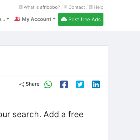
What is
afribobo
?
|
Contact
|
Help
...
My Account
Post free Ads
Share
our search. Add a free