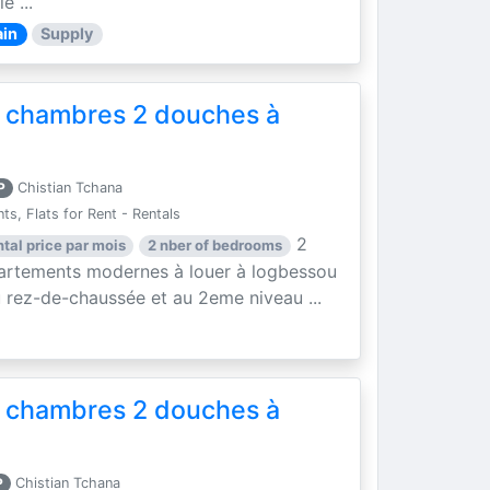
e ...
in
Supply
 chambres 2 douches à
P
Chistian Tchana
s, Flats for Rent - Rentals
2
ntal price par mois
2 nber of bedrooms
partements modernes à louer à logbessou
 rez-de-chaussée et au 2eme niveau ...
 chambres 2 douches à
P
Chistian Tchana