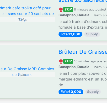
sucre 20 sachets 
TOP
8 minutes ago
posted
Bonapriso,
Douala
Health & 
11 pics
le café troïka d'edmark es
formulé à base d'extraits n
Fcfa 13,000
Supply
Brûleur De Grais
TOP
10 minutes ago
posted
Bonapriso,
Douala
Health & 
le mrt complex (souvent o
3 pics
marque edmark est un subs
de ...
Fcfa 60,000
Supply