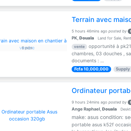
Terrain avec mais
5 hours 46mins ago
posted by
PK,
Douala
Land for Sale, Ren
opportunité à pk21
vente
5 pics
chambres, 03 douches , sal
documents : ...
Fcfa 10,000,000
Supply
Ordinateur porta
9 hours 24mins ago
posted by
Ange Raphael,
Douala
Deskt
make: asus condition: 
portable asus k52f occasio