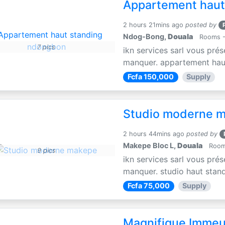
Appartement haut
2 hours 21mins ago
posted by
Ndog-Bong,
Douala
Rooms - 
7 pics
ikn services sarl vous pré
manquer. appartement haut
Fcfa 150,000
Supply
Studio moderne 
2 hours 44mins ago
posted by
Makepe Bloc L,
Douala
Rooms
9 pics
ikn services sarl vous pré
manquer. studio haut stand
Fcfa 75,000
Supply
Magnifique Immeu