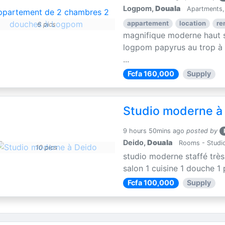
Logpom,
Douala
Apartments, 
appartement
location
re
6 pics
magnifique moderne haut s
logpom papyrus au trop à
...
Fcfa 160,000
Supply
Studio moderne à
9 hours 50mins ago
posted by
Deido,
Douala
Rooms - Studio
10 pics
studio moderne staffé très
salon 1 cuisine 1 douche 1
Fcfa 100,000
Supply