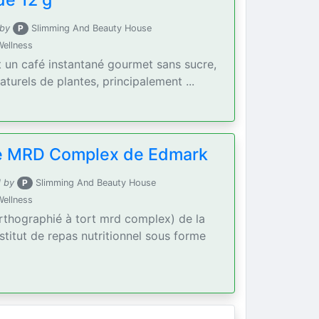
de 12 g
 by
P
Slimming And Beauty House
Wellness
t un café instantané gourmet sans sucre,
aturels de plantes, principalement ...
se MRD Complex de Edmark
 by
P
Slimming And Beauty House
Wellness
rthographié à tort mrd complex) de la
titut de repas nutritionnel sous forme