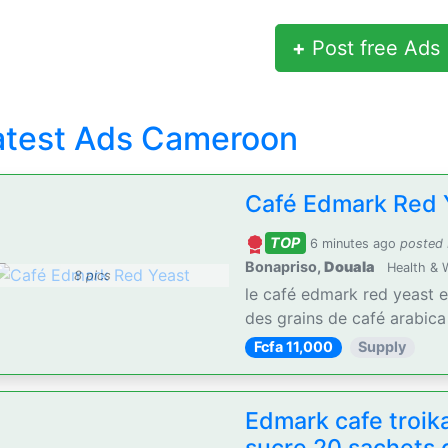
+
Post free Ads
atest Ads Cameroon
Café Edmark Red 
TOP
6 minutes ago
posted
Bonapriso,
Douala
Health & 
8 pics
le café edmark red yeast 
des grains de café arabica e
Fcfa 11,000
Supply
Edmark cafe troik