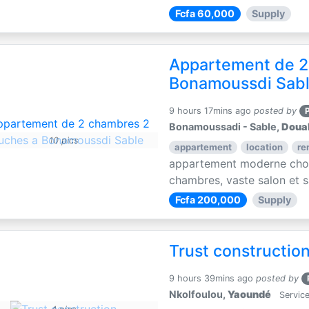
Fcfa 60,000
Supply
Appartement de 2
Bonamoussdi Sab
9 hours 17mins ago
posted by
Bonamoussadi - Sable,
Doua
10 pics
appartement
location
re
appartement moderne choc
chambres, vaste salon et sa
Fcfa 200,000
Supply
Trust constructio
9 hours 39mins ago
posted by
Nkolfoulou,
Yaoundé
Service