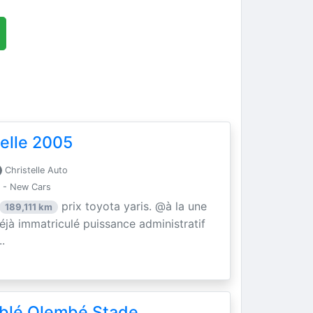
elle 2005
Christelle Auto
 - New Cars
prix toyota yaris. @à la une
189,111 km
éjà immatriculé puissance administratif
.
blé Olembé Stade