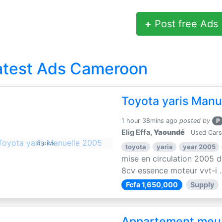
+
Post free Ads
atest Ads Cameroon
Toyota yaris Manu
1 hour 38mins ago
posted by
P
Elig Effa,
Yaoundé
Used Cars
8 pics
toyota
yaris
year 2005
mise en circulation 2005 d
8cv essence moteur vvt-i ..
Fcfa 1,650,000
Supply
Appartement meu