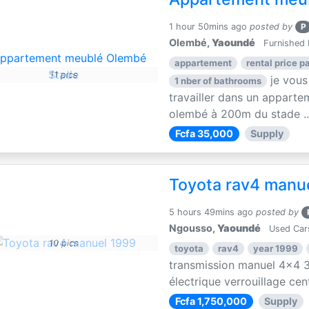
1 hour 50mins ago
posted by
P
Olembé,
Yaoundé
Furnished 
appartement
rental price pa
11 pics
je vous
1 nber of bathrooms
travailler dans un apparte
olembé à 200m du stade ..
Fcfa 35,000
Supply
Toyota rav4 manu
5 hours 49mins ago
posted by
Ngousso,
Yaoundé
Used Car
10 pics
toyota
rav4
year 1999
transmission manuel 4x4 3
électrique verrouillage centr
Fcfa 1,750,000
Supply