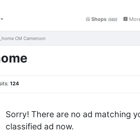
Shops
More
(560)
ce_home CM Cameroon
home
sits:
124
Sorry! There are no ad matching y
classified ad now.