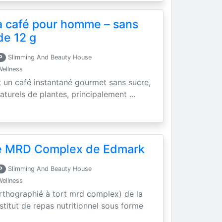
a café pour homme – sans
de 12 g
P
Slimming And Beauty House
Wellness
t un café instantané gourmet sans sucre,
aturels de plantes, principalement ...
se MRD Complex de Edmark
P
Slimming And Beauty House
Wellness
rthographié à tort mrd complex) de la
titut de repas nutritionnel sous forme